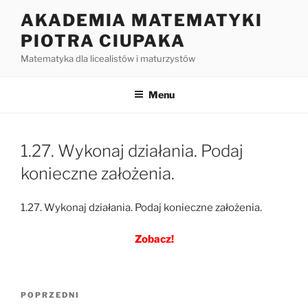
Przejdź
AKADEMIA MATEMATYKI
do
PIOTRA CIUPAKA
treści
Matematyka dla licealistów i maturzystów
Menu
1.27. Wykonaj działania. Podaj
konieczne założenia.
1.27. Wykonaj działania. Podaj konieczne założenia.
Zobacz!
Nawigacja
Poprzedni
POPRZEDNI
wpisu