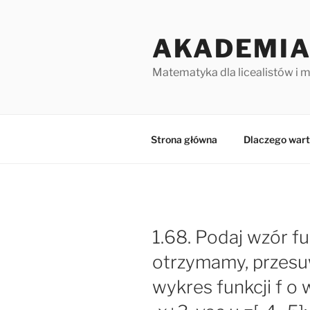
Przejdź
do
AKADEMIA
treści
Matematyka dla licealistów i 
Strona główna
Dlaczego wart
1.68. Podaj wzór fu
otrzymamy, przesu
wykres funkcji f o we