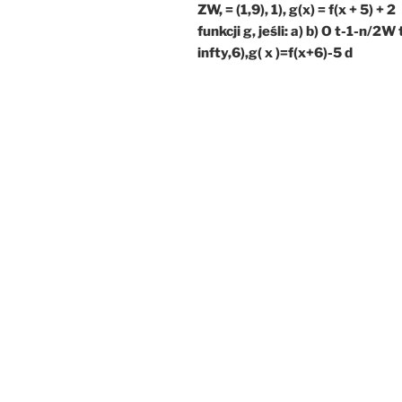
ZW, = (1,9), 1), g(x) = f(x + 5) + 2
funkcji g, jeśli: a) b) O t-1-n/2W 
infty,6),g( x )=f(x+6)-5 d