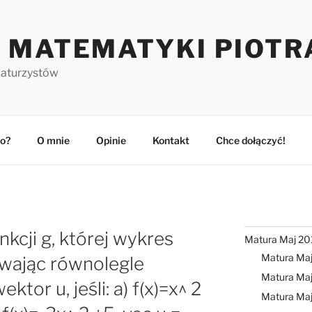
 MATEMATYKI PIOTR
maturzystów
o?
O mnie
Opinie
Kontakt
Chce dołączyć!
nkcji g, której wykres
Matura Maj 20
Matura Ma
wając równolegle
Matura Maj
ktor u, jeśli: a) f(x)=x^ 2
Matura Ma