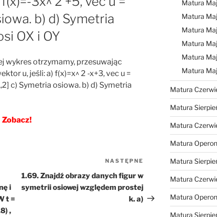
 f(x)=-3x^ 2 +5, vec u =
Matura Ma
siowa. b) d) Symetria
Matura Ma
Matura Ma
si OX i OY
Matura Maj
Matura Maj
órej wykres otrzymamy, przesuwając
Matura Ma
tor u, jeśli: a) f(x)=x^ 2 -x+3, vec u =
-1,2] c) Symetria osiowa. b) d) Symetria
Matura Czerwi
Matura Sierpie
Zobacz!
Matura Czerwi
Matura Operon
Matura Sierpie
NASTĘPNE
Następny
wpis
1.69. Znajdź obrazy danych figur w
Matura Czerwi
nę i
symetrii osiowej względem prostej
Matura Opero
W t =
k. a)
8) ,
Matura Sierpie