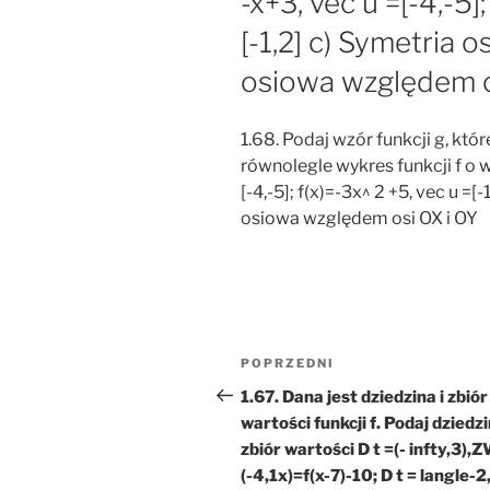
-x+3, vec u =[-4,-5];
[-1,2] c) Symetria o
osiowa względem o
1.68. Podaj wzór funkcji g, kt
równolegle wykres funkcji f o wek
[-4,-5]; f(x)=-3x^ 2 +5, vec u =[
osiowa względem osi OX i OY
Nawigacja
Poprzedni
POPRZEDNI
wpisu
wpis
1.67. Dana jest dziedzina i zbiór
wartości funkcji f. Podaj dziedzi
zbiór wartości D t =(- infty,3),Z
(-4,1x)=f(x-7)-10; D t = langle-2,