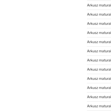
Arkusz matura
Arkusz matura
Arkusz matura
Arkusz matura
Arkusz matura
Arkusz matura
Arkusz matura
Arkusz matura
Arkusz matura
Arkusz matura
Arkusz matura
Arkusz matur