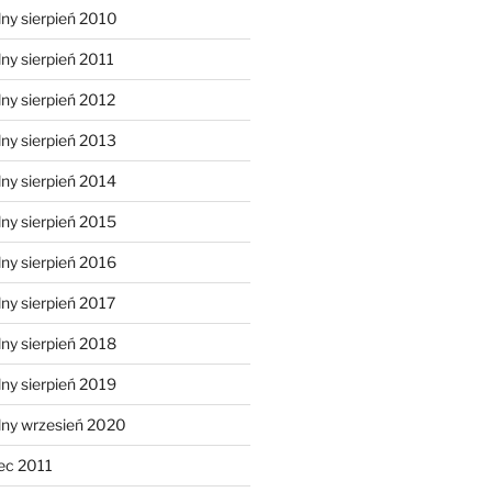
ny sierpień 2010
ny sierpień 2011
ny sierpień 2012
ny sierpień 2013
ny sierpień 2014
ny sierpień 2015
ny sierpień 2016
ny sierpień 2017
ny sierpień 2018
ny sierpień 2019
lny wrzesień 2020
ec 2011