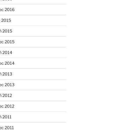
ec 2016
n 2015
ń 2015
ec 2015
ń 2014
ec 2014
ń 2013
ec 2013
ń 2012
ec 2012
ń 2011
ec 2011