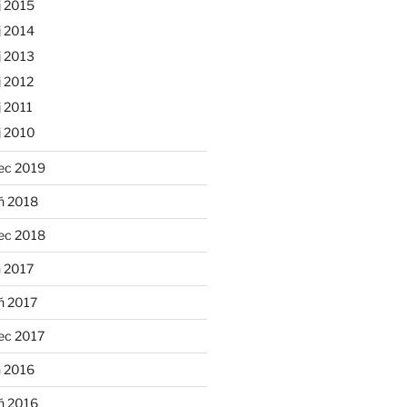
j 2015
j 2014
j 2013
 2012
 2011
j 2010
ec 2019
ń 2018
ec 2018
 2017
ń 2017
ec 2017
n 2016
ń 2016