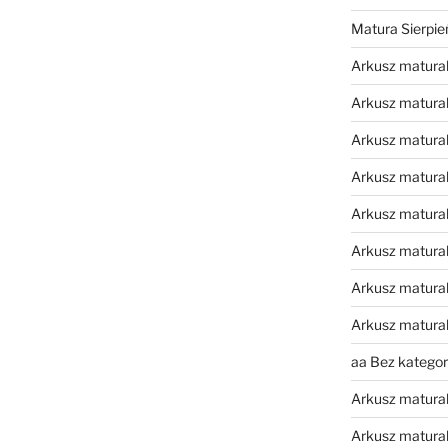
Matura Sierpi
Arkusz matura
Arkusz matura
Arkusz matural
Arkusz matura
Arkusz matura
Arkusz matura
Arkusz matura
Arkusz matura
aa Bez kategori
Arkusz matura
Arkusz matura