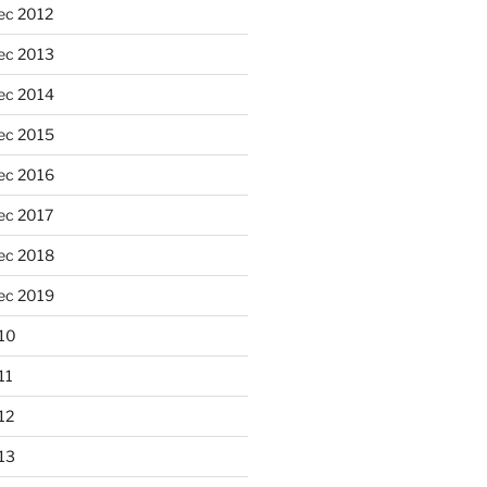
ec 2012
ec 2013
ec 2014
ec 2015
ec 2016
ec 2017
ec 2018
ec 2019
10
11
12
13