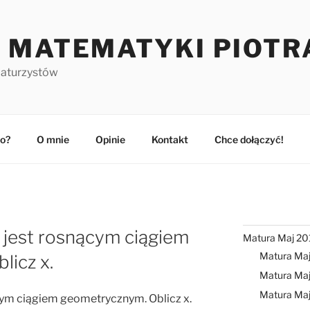
 MATEMATYKI PIOTR
maturzystów
o?
O mnie
Opinie
Kontakt
Chce dołączyć!
2) jest rosnącym ciągiem
Matura Maj 20
Matura Ma
licz x.
Matura Maj
Matura Ma
nącym ciągiem geometrycznym. Oblicz x.