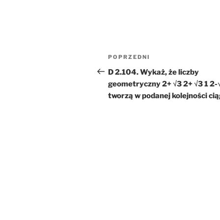
Nawigacja
Poprzedni
POPRZEDNI
wpisu
wpis
D 2.104. Wykaż, że liczby
geometryczny 2+ √3 2+ √3 1 2-
tworzą w podanej kolejności ci