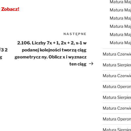
Matura Ma
Zobacz!
Matura Ma
Matura Ma
Matura Maj
NASTĘPNE
Następny
Matura Maj
wpis
Matura Ma
2.106. Liczby 7x + 1, 2x + 2, x-1 w
√3 2
podanej kolejności tworzą ciąg
Matura Czerwi
ąg
geometrycz ny. Oblicz x i wyznacz
ten ciąg
Matura Sierpie
Matura Czerwi
Matura Operon
Matura Sierpie
Matura Czerwi
Matura Opero
Matura Sierpie