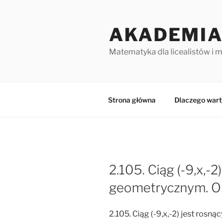
Przejdź
do
AKADEMIA
treści
Matematyka dla licealistów i 
Strona główna
Dlaczego wart
2.105. Ciąg (-9,x,-
geometrycznym. Ob
2.105. Ciąg (-9,x,-2) jest ros