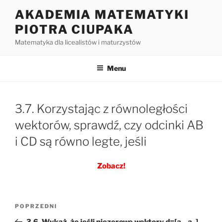
Przejdź
AKADEMIA MATEMATYKI
do
PIOTRA CIUPAKA
treści
Matematyka dla licealistów i maturzystów
Menu
3.7. Korzystając z równoległości
wektorów, sprawdź, czy odcinki AB
i CD są równo legte, jeśli
Zobacz!
Nawigacja
Poprzedni
POPRZEDNI
wpisu
wpis
3.6. Wykaż, że jeśli niezerowe wektory d=[a₁, a₂]