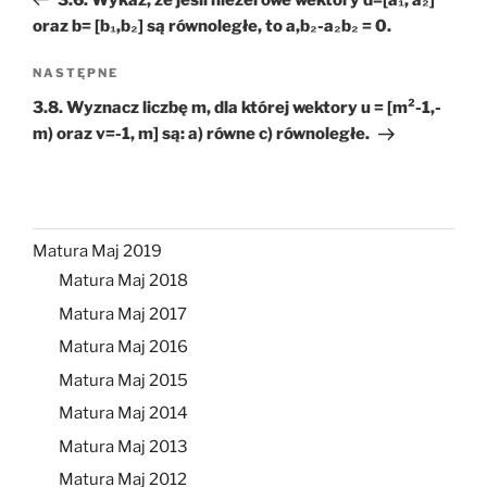
oraz b= [b₁,b₂] są równoległe, to a,b₂-a₂b₂ = 0.
Następny
NASTĘPNE
wpis
3.8. Wyznacz liczbę m, dla której wektory u = [m²-1,-
m) oraz v=-1, m] są: a) równe c) równoległe.
Matura Maj 2019
Matura Maj 2018
Matura Maj 2017
Matura Maj 2016
Matura Maj 2015
Matura Maj 2014
Matura Maj 2013
Matura Maj 2012