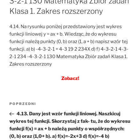
3-2-1 130 Matematyka Zbiór zadań
Klasa 1. Zakres rozszerzony
4.14. Na rysunku poniżej przedstawiony jest wykres
funkcji liniowej y = ax + b. Wiedząc, że do wykresu
funkcji należą punkty (0, b) oraz (1, a + b) napisz wzór tej
funkcji. a) b) -4-3-2-1 + 4-3 19 2 234X d) f) 4-3-2-1 4-3-
2-1 234 -4-3-2-1 130 Matematyka Zbiór zadań Klasa 1.
Zakres rozszerzony
Zobacz!
Nawigacja
Poprzedni
POPRZEDNI
wpisu
wpis
4.13. Dany jest wzór funkcji liniowej. Naszkicuj
wykres tej funkcji. Skorzystaj z fak- tu, że do wykresu
funkcji f(x) = ax + b należą punkty o współrzędnych:
(0, b) oraz (1,0+ b). a) f(x)=-2x+3 d) f(x)=-4 b)