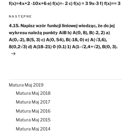
f(x)=4x+2 -10x+6 e) f(x)=- 2 c) f(x) = 3 9x-3 f) f(x)== 3
Następny
NASTĘPNE
wpis
4.15. Napisz wzór funkcji liniowej wiedząc, że do jej
wykresu należą punkty AiB b) A(0, 8), B(-2, 2) a)
A(0,-2), B(5, 3) c) A(0, 54), B(-18, 0) e) A(√3,6),
8(0,2√3) d) A(18-21) 0 (0.1) 1) A(1-√2,4+√2), B(0, 3).
Matura Maj 2019
Matura Maj 2018
Matura Maj 2017
Matura Maj 2016
Matura Maj 2015
Matura Maj 2014