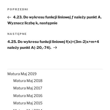
Nawigacja
Poprzedni
POPRZEDNI
wpisu
wpis
4.23. Do wykresu funkcji liniowej ƒ należy punkt A.
Wyznacz liczbę k, następnie
Następny
NASTĘPNE
wpis
4.25. Do wykresu funkcji liniowej f(x)=(3m-2)x+m+4
należy punkt A(-20,-74).
Matura Maj 2019
Matura Maj 2018
Matura Maj 2017
Matura Maj 2016
Matura Maj 2015