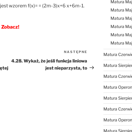
Matura Ma
a jest wzorem f(x)= = (2m-3)x+6 x+6m-1.
Matura Ma
Matura Ma
Matura Maj
Zobacz!
Matura Maj
Matura Ma
NASTĘPNE
Następny
Matura Czerwi
wpis
4.28. Wykaż, że jeśli funkcja liniowa
Matura Sierpie
ętej
jest nieparzysta, to
Matura Czerwi
Matura Operon
Matura Sierpie
Matura Czerwi
Matura Opero
Matura Sierpie