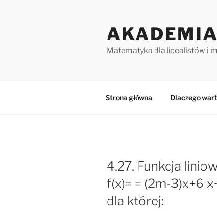
Przejdź
do
AKADEMIA
treści
Matematyka dla licealistów i 
Strona główna
Dlaczego wart
4.27. Funkcja linio
f(x)= = (2m-3)x+6 
dla której: