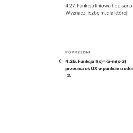
4.27. Funkcja liniowa ƒ opisan
Wyznacz liczbę m, dla której:
Nawigacja
Poprzedni
POPRZEDNI
wpisu
wpis
4.26. Funkcja f(x)=-5-m(x-3)
przecina oś OX w punkcie o odci
-2.