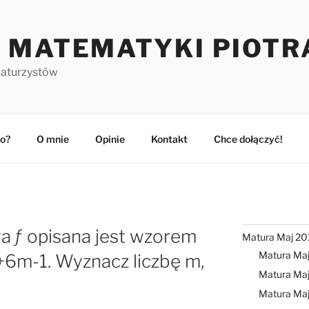
 MATEMATYKI PIOTR
maturzystów
o?
O mnie
Opinie
Kontakt
Chce dołączyć!
wa ƒ opisana jest wzorem
Matura Maj 20
Matura Ma
x+6m-1. Wyznacz liczbę m,
Matura Maj
Matura Ma