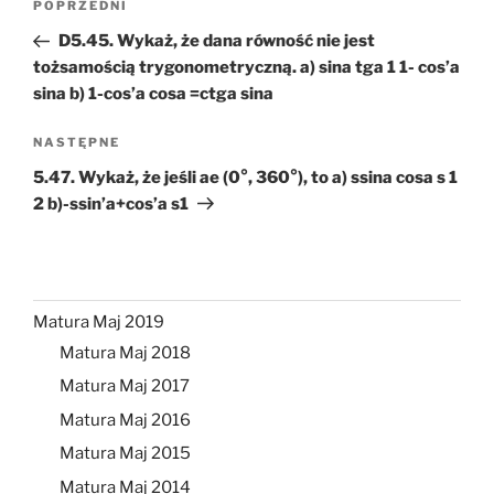
Poprzedni
POPRZEDNI
wpisu
wpis
D5.45. Wykaż, że dana równość nie jest
tożsamością trygonometryczną. a) sina tga 1 1- cos’a
sina b) 1-cos’a cosa =ctga sina
Następny
NASTĘPNE
wpis
5.47. Wykaż, że jeśli ae (0°, 360°), to a) ssina cosa s 1
2 b)-ssin’a+cos’a s1
Matura Maj 2019
Matura Maj 2018
Matura Maj 2017
Matura Maj 2016
Matura Maj 2015
Matura Maj 2014