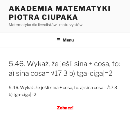
Przejdź
AKADEMIA MATEMATYKI
do
PIOTRA CIUPAKA
treści
Matematyka dla licealistów i maturzystów
Menu
5.46. Wykaż, że jeśli sina + cosa, to:
a) sina cosa= √17 3 b) tga-ciga|=2
5.46. Wykaż, że jeśli sina + cosa, to: a) sina cosa= √17 3
b) tga-ciga|=2
Zobacz!
Nawigacja