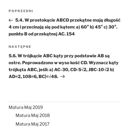
Nawigacja
Poprzedni
POPRZEDNI
wpisu
wpis
5.4. W prostokącie ABCD przekątne mają długość
4 cm i przecinają się pod kątem: a) 60° b) 45° c) 30°.
punktu B od przekątnej AC. 154
Następny
NASTĘPNE
wpis
5.6. W trójkącie ABC kąty przy podstawie AB są
ostre. Poprowadzono w wyso kość CD. Wyznacz kąty
trójkąta ABC, jeśli: a) AC-30, CD-5√2, JBC-10√2 b)
AD=2, 108=6, BC|=√48.
Matura Maj 2019
Matura Maj 2018
Matura Maj 2017