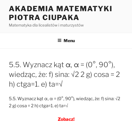
Przejdź
AKADEMIA MATEMATYKI
do
PIOTRA CIUPAKA
treści
Matematyka dla licealistów i maturzystów
Menu
5.5. Wyznacz kąt α, α = (0°, 90°),
wiedząc, że: f) sina: √2 2 g) cosa = 2
h) ctga=1. e) ta=√
5.5. Wyznacz kąt α, α = (0°, 90°), wiedząc, że: f) sina: √2
2 g) cosa = 2 h) ctga=1. e) ta=√
Zobacz!