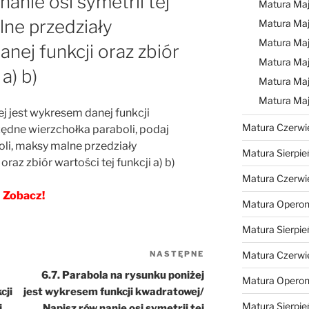
nanie osi symetrii tej
Matura Ma
lne przedziały
Matura Ma
Matura Ma
nej funkcji oraz zbiór
Matura Maj
a) b)
Matura Maj
Matura Ma
ej jest wykresem danej funkcji
Matura Czerwi
ędne wierzchołka paraboli, podaj
oli, maksy malne przedziały
Matura Sierpie
raz zbiór wartości tej funkcji a) b)
Matura Czerwi
Zobacz!
Matura Operon
Matura Sierpie
NASTĘPNE
Następny
Matura Czerwi
wpis
6.7. Parabola na rysunku poniżej
Matura Opero
cji
jest wykresem funkcji kwadratowej/
Matura Sierpie
j
Napisz rów nanie osi symetrii tej