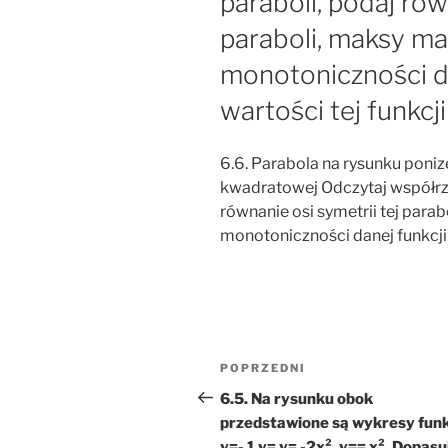
paraboli, podaj rów
paraboli, maksy ma
monotoniczności da
wartości tej funkcji 
6.6. Parabola na rysunku poniz
kwadratowej Odczytaj współrz
równanie osi symetrii tej parab
monotoniczności danej funkcji o
Nawigacja
Poprzedni
POPRZEDNI
wpisu
wpis
6.5. Na rysunku obok
przedstawione są wykresy funk
y=- 1 y= y= -2x², y== x². Dopasu