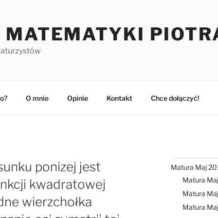
 MATEMATYKI PIOTR
maturzystów
o?
O mnie
Opinie
Kontakt
Chce dołączyć!
sunku ponizej jest
Matura Maj 20
Matura Ma
nkcji kwadratowej
Matura Maj
dne wierzchołka
Matura Ma