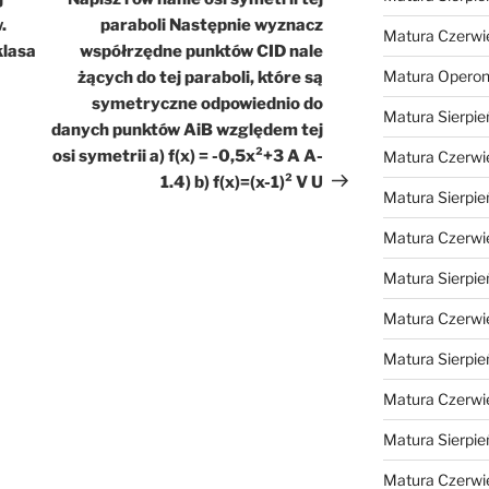
.
paraboli Następnie wyznacz
Matura Czerwi
klasa
współrzędne punktów CID nale
Matura Opero
żących do tej paraboli, które są
symetryczne odpowiednio do
Matura Sierpie
danych punktów AiB względem tej
osi symetrii a) f(x) = -0,5x²+3 A A-
Matura Czerwi
1.4) b) f(x)=(x-1)² V U
Matura Sierpie
Matura Czerwi
Matura Sierpie
Matura Czerwi
Matura Sierpie
Matura Czerwi
Matura Sierpie
Matura Czerwi