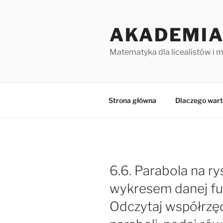
Przejdź
do
AKADEMIA
treści
Matematyka dla licealistów i 
Strona główna
Dlaczego wart
6.6. Parabola na ry
wykresem danej fu
Odczytaj współrzę