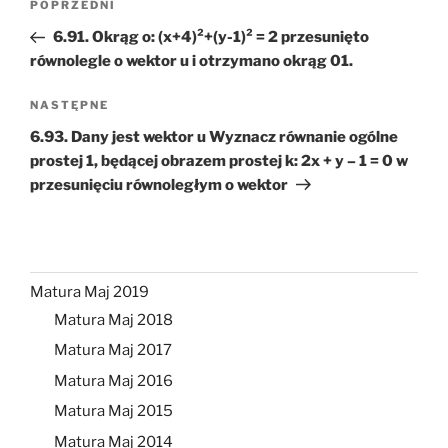
Poprzedni
POPRZEDNI
wpisu
wpis
6.91. Okrąg o: (x+4)²+(y-1)² = 2 przesunięto
równolegle o wektor u i otrzymano okrąg 01.
Następny
NASTĘPNE
wpis
6.93. Dany jest wektor u Wyznacz równanie ogólne
prostej 1, będącej obrazem prostej k: 2x + y – 1 = 0 w
przesunięciu równoległym o wektor
Matura Maj 2019
Matura Maj 2018
Matura Maj 2017
Matura Maj 2016
Matura Maj 2015
Matura Maj 2014