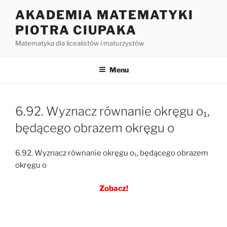
Przejdź
AKADEMIA MATEMATYKI
do
PIOTRA CIUPAKA
treści
Matematyka dla licealistów i maturzystów
Menu
6.92. Wyznacz równanie okręgu o₁,
będącego obrazem okręgu o
6.92. Wyznacz równanie okręgu o₁, będącego obrazem
okręgu o
Zobacz!
Nawigacja