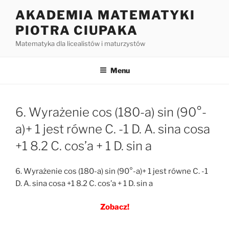
Przejdź
AKADEMIA MATEMATYKI
do
PIOTRA CIUPAKA
treści
Matematyka dla licealistów i maturzystów
Menu
6. Wyrażenie cos (180-a) sin (90°-
a)+ 1 jest równe C. -1 D. A. sina cosa
+1 8.2 C. cos’a + 1 D. sin a
6. Wyrażenie cos (180-a) sin (90°-a)+ 1 jest równe C. -1
D. A. sina cosa +1 8.2 C. cos’a + 1 D. sin a
Zobacz!