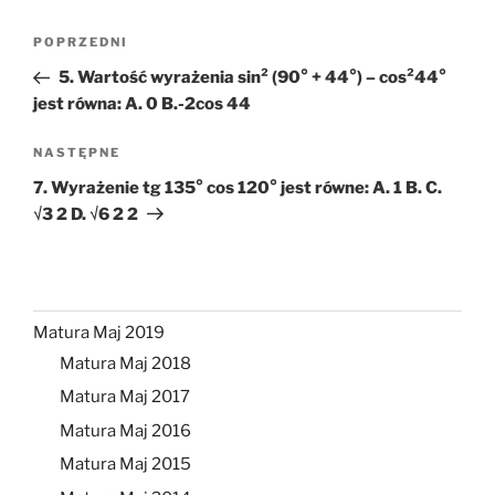
Nawigacja
Poprzedni
POPRZEDNI
wpisu
wpis
5. Wartość wyrażenia sin² (90° + 44°) – cos²44°
jest równa: A. 0 B.-2cos 44
Następny
NASTĘPNE
wpis
7. Wyrażenie tg 135° cos 120° jest równe: A. 1 B. C.
√3 2 D. √6 2 2
Matura Maj 2019
Matura Maj 2018
Matura Maj 2017
Matura Maj 2016
Matura Maj 2015