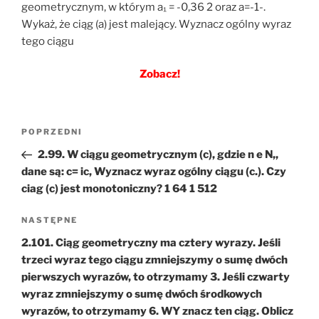
geometrycznym, w którym a₁ = -0,36 2 oraz a=-1-.
Wykaż, że ciąg (a) jest malejący. Wyznacz ogólny wyraz
tego ciągu
Zobacz!
Nawigacja
Poprzedni
POPRZEDNI
wpisu
wpis
2.99. W ciągu geometrycznym (c), gdzie n e N,,
dane są: c= ic, Wyznacz wyraz ogólny ciągu (c.). Czy
ciag (c) jest monotoniczny? 1 64 1 512
Następny
NASTĘPNE
wpis
2.101. Ciąg geometryczny ma cztery wyrazy. Jeśli
trzeci wyraz tego ciągu zmniejszymy o sumę dwóch
pierwszych wyrazów, to otrzymamy 3. Jeśli czwarty
wyraz zmniejszymy o sumę dwóch środkowych
wyrazów, to otrzymamy 6. WY znacz ten ciąg. Oblicz