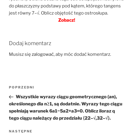
do płaszczyzny podstawy pod kątem, którego tangens
jest równy 7–√. Oblicz objętość tego ostrosłupa.
Zobacz!
Dodaj komentarz
Musisz się
zalogować
, aby móc dodać komentarz.
Nawigacja
Poprzedni
POPRZEDNI
wpisu
wpis
Wszystkie wyrazy ciągu geometrycznego (an),
określonego dla n≥1, są dodatnie. Wyrazy tego ciągu
spełniają warunek 6a1−5a2+a3=0. Oblicz iloraz q
tego ciągu należący do przedziału ⟨22–√,32–√⟩.
Następny
NASTĘPNE