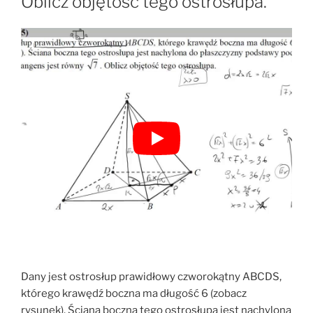
Oblicz objętość tego ostrosłupa.
Dany jest ostrosłup prawidłowy czworokątny ABCDS,
którego krawędź boczna ma długość 6 (zobacz
rysunek). Ściana boczna tego ostrosłupa jest nachylona