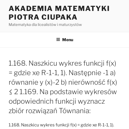
Przejdź
AKADEMIA MATEMATYKI
do
PIOTRA CIUPAKA
treści
Matematyka dla licealistów i maturzystów
Menu
1.168. Naszkicu wykres funkcji f(x)
= gdzie xe R-1-1, 1). Następnie -1 a)
równanie y (x)-2 b) nierówność f(x)
≤ 2 1.169. Na podstawie wykresów
odpowiednich funkcji wyznacz
zbiór rozwiązań Tównania:
1.168. Naszkicu wykres funkcji f(x) = gdzie xe R-1-1, 1).