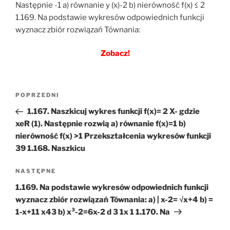
Następnie -1 a) równanie y (x)-2 b) nierówność f(x) ≤ 2
1.169. Na podstawie wykresów odpowiednich funkcji
wyznacz zbiór rozwiązań Tównania:
Zobacz!
Nawigacja
Poprzedni
POPRZEDNI
wpisu
wpis
1.167. Naszkicuj wykres funkcji f(x)= 2 X- gdzie
xeR (1). Następnie rozwią a) równanie f(x)=1 b)
nierówność f(x) >1 Przekształcenia wykresów funkcji
39 1.168. Naszkicu
Następny
NASTĘPNE
wpis
1.169. Na podstawie wykresów odpowiednich funkcji
wyznacz zbiór rozwiązań Tównania: a) | x-2= √x+4 b) =
1-x+11 x43 b) x³-2=6x-2 d 3 1x 1 1.170. Na