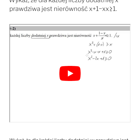
Wykaż, że dla każdej liczby dodatniej x
prawdziwa jest nierówność x+1−xx≥1.