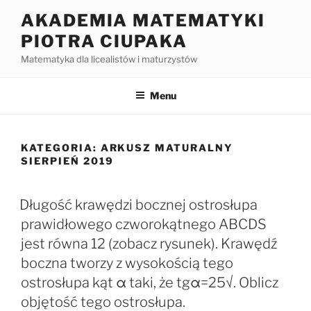
Przejdź
AKADEMIA MATEMATYKI
do
PIOTRA CIUPAKA
treści
Matematyka dla licealistów i maturzystów
Menu
KATEGORIA:
ARKUSZ MATURALNY
SIERPIEŃ 2019
Długość krawędzi bocznej ostrosłupa
prawidłowego czworokątnego ABCDS
jest równa 12 (zobacz rysunek). Krawędź
boczna tworzy z wysokością tego
ostrosłupa kąt α taki, że tgα=25√. Oblicz
objętość tego ostrosłupa.