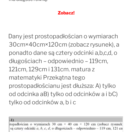
Zobacz!
Dany jest prostopadłościan o wymiarach
30cm×40cm×120cm (zobacz rysunek), a
ponadto dane są cztery odcinki a,b,c,d, o
długościach – odpowiednio – 119cm,
121cm, 129cm i 131cm. matura z
matematyki Przekątna tego
prostopadłościanu jest dłuższa: A) tylko
od odcinka aB) tylko od odcinków a i bC)
tylko od odcinków a, b i c