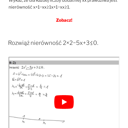
Wykaż, że dla każdej liczby dodatniej xx prawdziwa jest
nierówność x+1−xx≥1x+1−xx≥1.
Zobacz!
Rozwiąż nierówność 2×2−5x+3≤0.