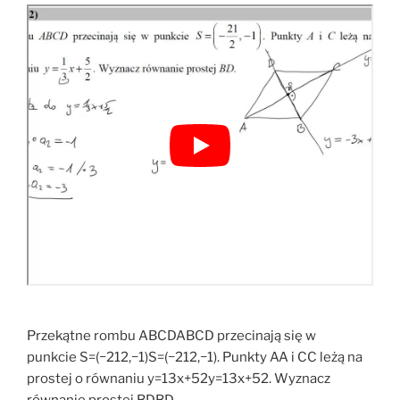
Przekątne rombu ABCDABCD przecinają się w
punkcie S=(−212,−1)S=(−212,−1). Punkty AA i CC leżą na
prostej o równaniu y=13x+52y=13x+52. Wyznacz