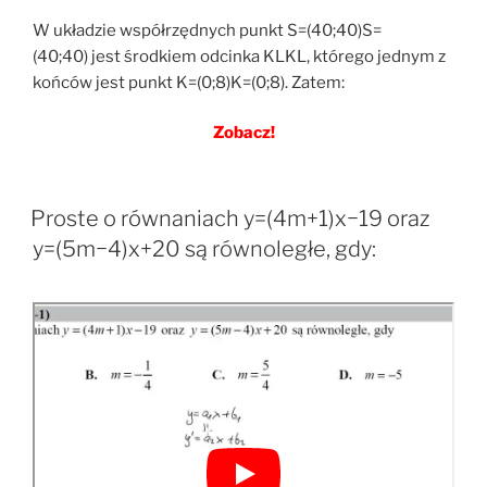
W układzie współrzędnych punkt S=(40;40)S=
(40;40) jest środkiem odcinka KLKL, którego jednym z
końców jest punkt K=(0;8)K=(0;8). Zatem:
Zobacz!
Proste o równaniach y=(4m+1)x−19 oraz
y=(5m−4)x+20 są równoległe, gdy: