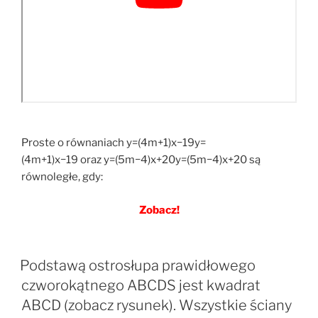
Proste o równaniach y=(4m+1)x−19y=
(4m+1)x−19 oraz y=(5m−4)x+20y=(5m−4)x+20 są
równoległe, gdy:
Zobacz!
Podstawą ostrosłupa prawidłowego
czworokątnego ABCDS jest kwadrat
ABCD (zobacz rysunek). Wszystkie ściany