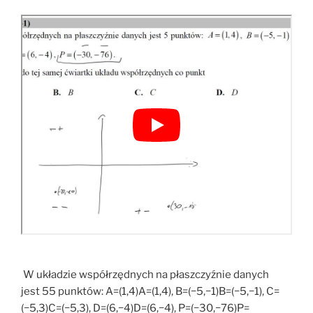
W układzie współrzędnych na płaszczyźnie danych
jest 55 punktów: A=(1,4)A=(1,4), B=(−5,−1)B=(−5,−1), C=
(−5,3)C=(−5,3), D=(6,−4)D=(6,−4), P=(−30,−76)P=