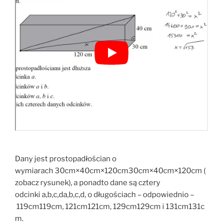
Dany jest prostopadłościan o
wymiarach 30cm×40cm×120cm30cm×40cm×120cm (
zobacz rysunek), a ponadto dane są cztery
odcinki a,b,c,da,b,c,d, o długościach – odpowiednio –
119cm119cm, 121cm121cm, 129cm129cm i 131cm131c
m.