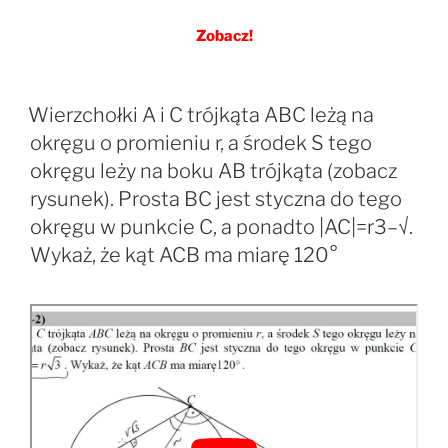
Zobacz!
Wierzchołki A i C trójkąta ABC leżą na
okręgu o promieniu r, a środek S tego
okręgu leży na boku AB trójkąta (zobacz
rysunek). Prosta BC jest styczna do tego
okręgu w punkcie C, a ponadto |AC|=r3–√.
Wykaż, że kąt ACB ma miarę 120°