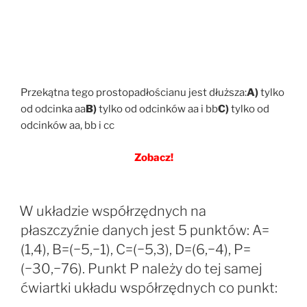
Przekątna tego prostopadłościanu jest dłuższa:
A)
tylko
od odcinka aa
B)
tylko od odcinków aa i bb
C)
tylko od
odcinków aa, bb i cc
Zobacz!
W układzie współrzędnych na
płaszczyźnie danych jest 5 punktów: A=
(1,4), B=(−5,−1), C=(−5,3), D=(6,−4), P=
(−30,−76). Punkt P należy do tej samej
ćwiartki układu współrzędnych co punkt: