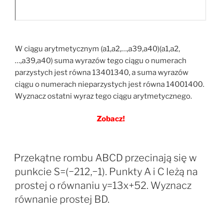
W ciągu arytmetycznym (a1,a2,…,a39,a40)(a1,a2,
…,a39,a40) suma wyrazów tego ciągu o numerach
parzystych jest równa 13401340, a suma wyrazów
ciągu o numerach nieparzystych jest równa 14001400.
Wyznacz ostatni wyraz tego ciągu arytmetycznego.
Zobacz!
Przekątne rombu ABCD przecinają się w
punkcie S=(−212,−1). Punkty A i C leżą na
prostej o równaniu y=13x+52. Wyznacz
równanie prostej BD.