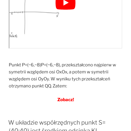
Punkt P=(−6,−8)P=(−6,−8), przekształcono najpierw w
symetrii względem osi OxOx, a potem w symetrii
względem osi OyOy. W wyniku tych przekształceń
otrzymano punkt QQ. Zatem:
Zobacz!
W układzie współrzędnych punkt S=
(40;40) jest środkiem odcinka KL,