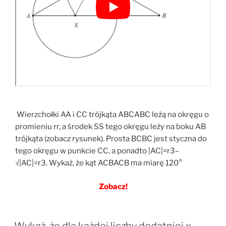
Wierzchołki AA i CC trójkąta ABCABC leżą na okręgu o
promieniu rr, a środek SS tego okręgu leży na boku AB
trójkąta (zobacz rysunek). Prosta BCBC jest styczna do
tego okręgu w punkcie CC, a ponadto |AC|=r3–
√|AC|=r3. Wykaż, że kąt ACBACB ma miarę 120°
Zobacz!