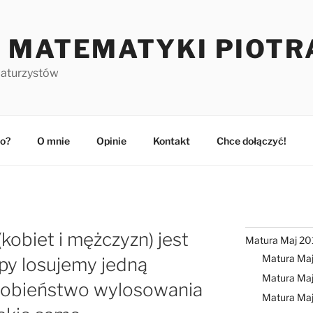
 MATEMATYKI PIOTR
maturzystów
o?
O mnie
Opinie
Kontakt
Chce dołączyć!
kobiet i mężczyzn) jest
Matura Maj 20
Matura Ma
upy losujemy jedną
Matura Maj
obieństwo wylosowania
Matura Ma