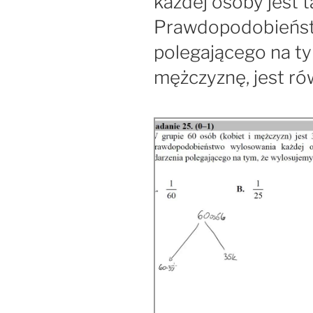
każdej osoby jest t
Prawdopodobieńst
polegającego na t
mężczyznę, jest ró