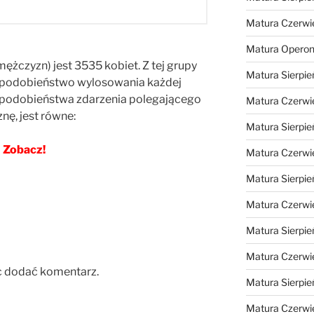
Matura Czerwi
Matura Opero
ężczyzn) jest 3535 kobiet. Z tej grupy
Matura Sierpie
opodobieństwo wylosowania każdej
opodobieństwa zdarzenia polegającego
Matura Czerwi
nę, jest równe:
Matura Sierpie
Zobacz!
Matura Czerwi
Matura Sierpie
Matura Czerwi
Matura Sierpie
Matura Czerwi
c dodać komentarz.
Matura Sierpie
Matura Czerwi