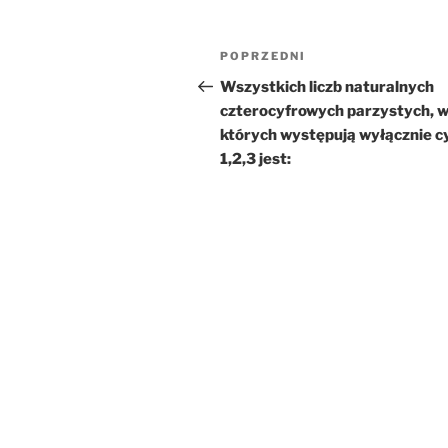
Nawigacja
Poprzedni
POPRZEDNI
wpisu
wpis
Wszystkich liczb naturalnych
czterocyfrowych parzystych, 
których występują wyłącznie c
1,2,3 jest: