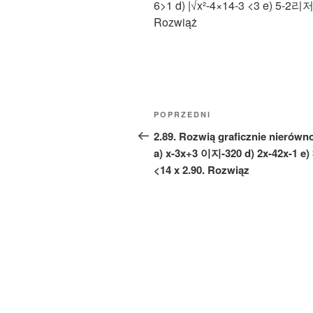
6>1 d) |√x²-4×14-3 <3 e) 5-2리저
Rozwiąż
Nawigacja
Poprzedni
POPRZEDNI
wpisu
wpis
2.89. Rozwią graficznie nierówn
a) x-3x+3 이지-320 d) 2x-42x-1 e) 
<14 x 2.90. Rozwiąz