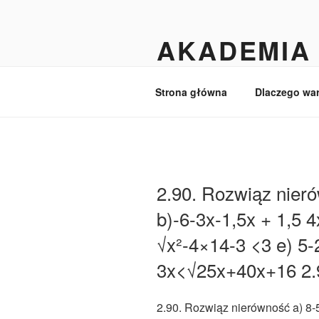
Przejdź
do
AKADEMIA 
treści
Matematyka dla licealistów i ma
Strona główna
Dlaczego wa
2.90. Rozwiąz nier
b)-6-3x-1,5x + 1,5 
√x²-4×14-3 <3 e) 5-
3x<√25x+40x+16 2.
2.90. Rozwiąz nierówność a) 8-5