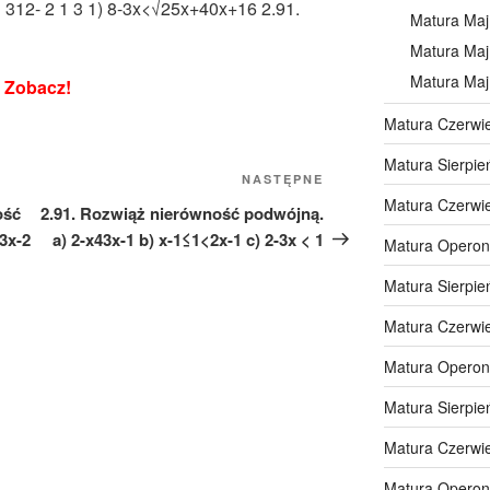
 312- 2 1 3 1) 8-3x<√25x+40x+16 2.91.
Matura Maj
Matura Maj
Matura Maj
Zobacz!
Matura Czerwi
Matura Sierpie
Następny
NASTĘPNE
Matura Czerwi
wpis
ość
2.91. Rozwiąż nierówność podwójną.
3x-2
a) 2-x43x-1 b) x-1≤1<2x-1 c) 2-3x < 1
Matura Operon
Matura Sierpie
Matura Czerwi
Matura Operon
Matura Sierpie
Matura Czerwi
Matura Operon