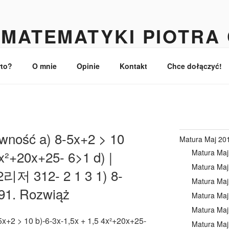
MATEMATYKI PIOTRA
turzystów
rto?
O mnie
Opinie
Kontakt
Chce dołączyć!
ówność a) 8-5x+2 > 10
Matura Maj 20
Matura Maj
4x²+20x+25- 6>1 d) |
Matura Maj
2리저 312- 2 1 3 1) 8-
Matura Maj
91. Rozwiąż
Matura Maj
Matura Maj
x+2 > 10 b)-6-3x-1,5x + 1,5 4x²+20x+25-
Matura Maj