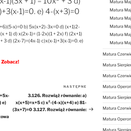
x-1)(3x + 1) = 10x² + 3 d)
Matura Ma
1)+3(x-1)=0. e) 4-(x+3)=0
Matura Ma
Matura Ma
Matura Maj
x+6)(5-x)=0 b) 5x(x+2)-3x=0 d) (x+1)2-
x + 1) d) x(2x-1)= (1-2x)(1 + 2x) f) (2x+1)
Matura Maj
 + 3 d) (2x-7)=(4x-1) c)x(x-1)+3(x-1)=0. e)
Matura Ma
Matura Czerwi
Zobacz!
Matura Sierpie
Matura Czerwi
Matura Operon
NASTĘPNE
Następny
wpis
²+5x-
3.126. Rozwiąż równanie: a)
Matura Sierpie
 e)
x(x+5)=x+5 c) x²-(4-x)(x+4) e) 81-
Matura Czerwi
(3x+7)=0 3.127. Rozwiąż równanie:
towa
Matura Opero
Matura Sierpie