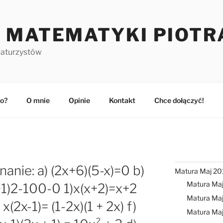
 MATEMATYKI PIOTR
maturzystów
o?
O mnie
Opinie
Kontakt
Chce dołączyć!
anie: a) (2x+6)(5-x)=0 b)
Matura Maj 20
Matura Ma
+1)2-100-0 1)x(x+2)=x+2
Matura Maj
) x(2x-1)= (1-2x)(1 + 2x) f)
Matura Ma