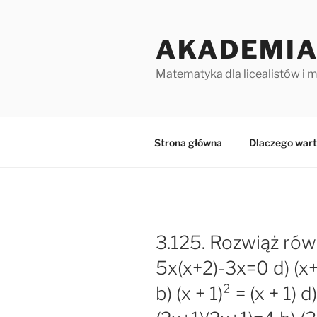
Przejdź
do
AKADEMIA
treści
Matematyka dla licealistów i 
Strona główna
Dlaczego wart
3.125. Rozwiąż równ
5x(x+2)-3x=0 d) (x
b) (x + 1)² = (x + 1) d