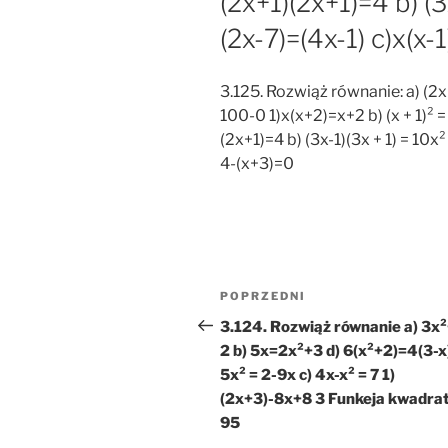
(2x+1)(2x+1)=4 b) (3
(2x-7)=(4x-1) c)x(x-
3.125. Rozwiąż równanie: a) (2
100-0 1)x(x+2)=x+2 b) (x + 1)² = (
(2x+1)=4 b) (3x-1)(3x + 1) = 10x²
4-(x+3)=0
Nawigacja
Poprzedni
POPRZEDNI
wpisu
wpis
3.124. Rozwiąż równanie a) 3x
2 b) 5x=2x²+3 d) 6(x²+2)=4(3-x)
5x² = 2-9x c) 4x-x² = 7 1)
(2x+3)-8x+8 3 Funkeja kwadra
95