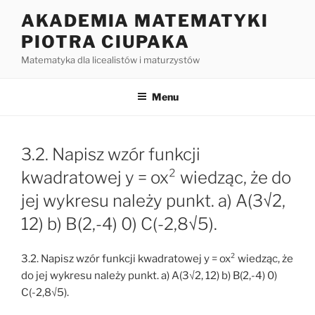
Przejdź
AKADEMIA MATEMATYKI
do
PIOTRA CIUPAKA
treści
Matematyka dla licealistów i maturzystów
Menu
3.2. Napisz wzór funkcji
kwadratowej y = ox² wiedząc, że do
jej wykresu należy punkt. a) A(3√2,
12) b) B(2,-4) 0) C(-2,8√5).
3.2. Napisz wzór funkcji kwadratowej y = ox² wiedząc, że
do jej wykresu należy punkt. a) A(3√2, 12) b) B(2,-4) 0)
C(-2,8√5).