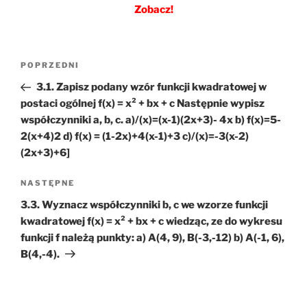
Zobacz!
Nawigacja
Poprzedni
POPRZEDNI
wpisu
wpis
3.1. Zapisz podany wzór funkcji kwadratowej w
postaci ogólnej f(x) = x² + bx + c Następnie wypisz
współczynniki a, b, c. a)/(x)=(x-1)(2x+3)- 4x b) f(x)=5-
2(x+4)2 d) f(x) = (1-2x)+4(x-1)+3 c)/(x)=-3(x-2)
(2x+3)+6]
Następny
NASTĘPNE
wpis
3.3. Wyznacz współczynniki b, c we wzorze funkcji
kwadratowej f(x) = x² + bx + c wiedząc, ze do wykresu
funkcji f należą punkty: a) A(4, 9), B(-3,-12) b) A(-1, 6),
B(4,-4).