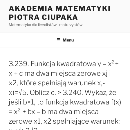
Przejdź
AKADEMIA MATEMATYKI
do
PIOTRA CIUPAKA
treści
Matematyka dla licealistów i maturzystów
Menu
3.239. Funkcja kwadratowa y = x²+
x + c ma dwa miejsca zerowe xj i
x2, które spełniają warunek x,-
x)=√5. Oblicz c. > 3.240. Wykaz, że
jeśli b>1, to funkcja kwadratowa f(x)
= x² + bx – b ma dwa miejsca
zerowe x1, x2 spełniające warunek: