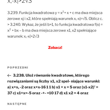
x,-x|>2√3
3.239. Funkcja kwadratowa y = x²+ x + c ma dwa miejsca
zerowe xj i x2, które spełniają warunek x,-x)=√5. Oblicz c.
> 3.240. Wykaz, że jeśli b>1, to funkcja kwadratowa f(x) =
x² + bx – b ma dwa miejsca zerowe x1, x2 spełniające
warunek: x,-x|>2√3
Zobacz!
Nawigacja
Poprzedni
POPRZEDNI
wpisu
wpis
3.238. Uloż równanie kwadratowe, którego
rozwiązaniami są liczby x1, x2 spel- niające warunki:
a) x+x, -2 oraz x+x-16 1 1 b) x1 + x = 5 oraz (x1-x2)’ =
37 c) x1+x=-5 oraz -+- =10 17 d) x1 x2 = 4 oraz
Następny
NASTĘPNE