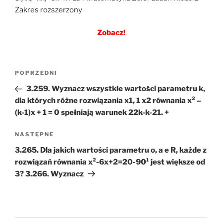
Zakres rozszerzony
Zobacz!
Nawigacja
Poprzedni
POPRZEDNI
wpisu
wpis
3.259. Wyznacz wszystkie wartości parametru k,
dla których różne rozwiązania x1, 1 x2 równania x² –
(k-1)x + 1 = 0 spełniają warunek 22k-k-21. +
Następny
NASTĘPNE
wpis
3.265. Dla jakich wartości parametru o, a e R, każde z
rozwiązań równania x²-6x+2=20-90¹ jest większe od
3? 3.266. Wyznacz