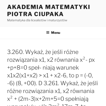
Przejdź
AKADEMIA MATEMATYKI
do
PIOTRA CIUPAKA
treści
Matematyka dla licealistów i maturzystów
Menu
3.260. Wykaż, że jeśli różne
rozwiązania x1, x2 równania x²- px
+p+8=0 speł- niają warunek
x1x2(x1+x2) > x1 + x2-6, to p = (-0,
-6) (8, +00). D 3.261. Wykaż, że jeśli
różne rozwiązania x1, x2 równania
x² + (2m-3)x+2m+5=0 spełniają