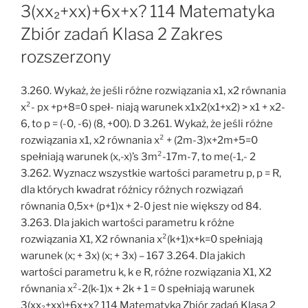
3(xx₂+xx)+6x+x? 114 Matematyka
Zbiór zadań Klasa 2 Zakres
rozszerzony
3.260. Wykaż, że jeśli różne rozwiązania x1, x2 równania
x²- px +p+8=0 speł- niają warunek x1x2(x1+x2) > x1 + x2-
6, to p = (-0, -6) (8, +00). D 3.261. Wykaż, że jeśli różne
rozwiązania x1, x2 równania x² + (2m-3)x+2m+5=0
spełniają warunek (x,-x)’s 3m²-17m-7, to me(-1,- 2
3.262. Wyznacz wszystkie wartości parametru p, p = R,
dla których kwadrat różnicy różnych rozwiązań
równania 0,5x+ (p+1)x + 2-0 jest nie większy od 84.
3.263. Dla jakich wartości parametru k różne
rozwiązania X1, X2 równania x²(k+1)x+k=0 spełniają
warunek (x; + 3x) (x; + 3x) – 167 3.264. Dla jakich
wartości parametru k, k e R, różne rozwiązania X1, X2
równania x²-2(k-1)x + 2k + 1 = 0 spełniają warunek
3(xx₂+xx)+6x+x? 114 Matematyka Zbiór zadań Klasa 2