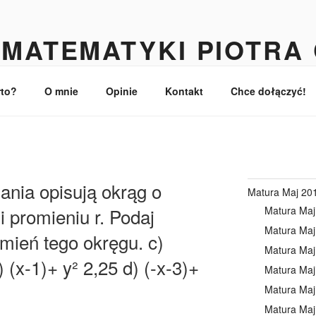
MATEMATYKI PIOTRA
turzystów
rto?
O mnie
Opinie
Kontakt
Chce dołączyć!
ania opisują okrąg o
Matura Maj 20
Matura Maj
i promieniu r. Podaj
Matura Maj
mień tego okręgu. c)
Matura Maj
 (x-1)+ y² 2,25 d) (-x-3)+
Matura Maj
Matura Maj
Matura Maj