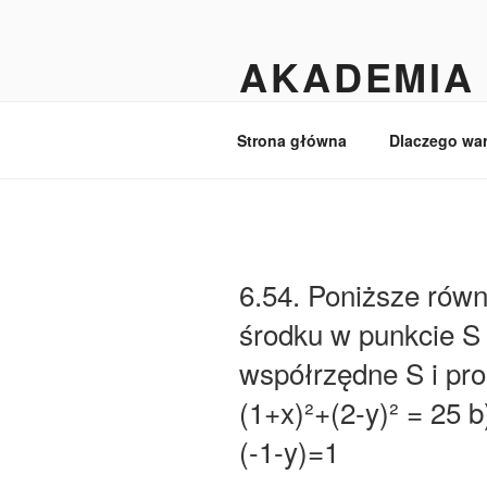
Przejdź
do
AKADEMIA 
treści
Matematyka dla licealistów i ma
Strona główna
Dlaczego wa
6.54. Poniższe równ
środku w punkcie S 
współrzędne S i pro
(1+x)²+(2-y)² = 25 b)
(-1-y)=1