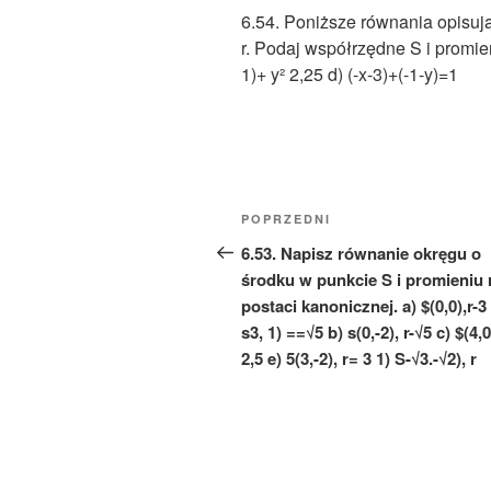
6.54. Poniższe równania opisują
r. Podaj współrzędne S i promień 
1)+ y² 2,25 d) (-x-3)+(-1-y)=1
Nawigacja
Poprzedni
POPRZEDNI
wpisu
wpis
6.53. Napisz równanie okręgu o
środku w punkcie S i promieniu 
postaci kanonicznej. a) $(0,0),r-3
s3, 1) ==√5 b) s(0,-2), r-√5 c) $(4,0
2,5 e) 5(3,-2), r= 3 1) S-√3.-√2), r