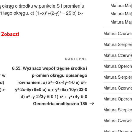
 okrąg o środku w punkcie S i promieniu
Matura Maj
tego okręgu. c) (1+x)²+(2-y)² = 25 b) (x-
Matura Maj
Matura Maj
Matura Czerwi
Zobacz!
Matura Sierpie
Matura Czerwi
Następny
NASTĘPNE
Matura Operon
wpis
6.55. Wyznacz współrzędne środka i
r w
promień okręgu opisanego
Matura Sierpie
 d)
równaniem: a) x²+-2x-4y-4-0 e) x²+
Matura Czerwi
),r-
y²-2x-6y+9=0 b) x + y²+6x+10y+33-0
d) x²+y-2√3y-6-0 1) x² + y²+4y-5-0
Matura Operon
Geometria analityczna 185
Matura Sierpie
Matura Czerwi
Matura Operon