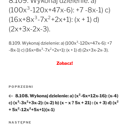
8.109. Wykonaj dzielenie: a)
(100x³-120x+47x-6): +7 -8x-1) c)
(16x+8x³-7x²+2x+1): (x + 1) d)
(2x+3x-2x-3).
8.109. Wykonaj dzielenie: a) (100x³-120x+47x-6): +7
-8x-1) c) (16x+8x³-7x²+2x+1): (x + 1) d) (2x+3x-2x-3).
Zobacz!
Nawigacja
Poprzedni
POPRZEDNI
wpisu
wpis
8.108. Wykonaj dzielenie: a) (x²-6x+12x-16): (x-4)
c) (x³-3x²+3x-2): (x-2) b) (x − x ? 5x + 21) : (x + 3) d) (x²
+ 5x²-12x²+5x+1)(x-1)
Następny
NASTĘPNE