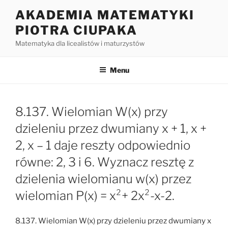
Przejdź
AKADEMIA MATEMATYKI
do
PIOTRA CIUPAKA
treści
Matematyka dla licealistów i maturzystów
Menu
8.137. Wielomian W(x) przy
dzieleniu przez dwumiany x + 1, x +
2, x – 1 daje reszty odpowiednio
równe: 2, 3 i 6. Wyznacz resztę z
dzielenia wielomianu w(x) przez
wielomian P(x) = x²+ 2x²-x-2.
8.137. Wielomian W(x) przy dzieleniu przez dwumiany x