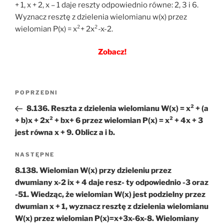
+ 1, x + 2, x – 1 daje reszty odpowiednio równe: 2, 3 i 6.
Wyznacz resztę z dzielenia wielomianu w(x) przez
wielomian P(x) = x²+ 2x²-x-2.
Zobacz!
Nawigacja
Poprzedni
POPRZEDNI
wpisu
wpis
8.136. Reszta z dzielenia wielomianu W(x) = x² + (a
+ b)x + 2x² + bx+ 6 przez wielomian P(x) = x² + 4x + 3
jest równa x + 9. Oblicz a i b.
Następny
NASTĘPNE
wpis
8.138. Wielomian W(x) przy dzieleniu przez
dwumiany x-2 ix + 4 daje resz- ty odpowiednio -3 oraz
-51. Wiedząc, że wielomian W(x) jest podzielny przez
dwumian x + 1, wyznacz resztę z dzielenia wielomianu
W(x) przez wielomian P(x)=x+3x-6x-8. Wielomiany