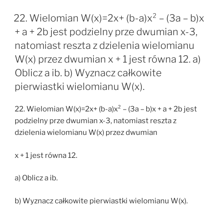
22. Wielomian W(x)=2x+ (b-a)x² – (3a – b)x
+ a + 2b jest podzielny prze dwumian x-3,
natomiast reszta z dzielenia wielomianu
W(x) przez dwumian x + 1 jest równa 12. a)
Oblicz a ib. b) Wyznacz całkowite
pierwiastki wielomianu W(x).
22. Wielomian W(x)=2x+ (b-a)x² – (3a – b)x + a + 2b jest
podzielny prze dwumian x-3, natomiast reszta z
dzielenia wielomianu W(x) przez dwumian
x + 1 jest równa 12.
a) Oblicz a ib.
b) Wyznacz całkowite pierwiastki wielomianu W(x).