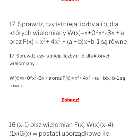
17. Sprawdź, czy istnieją liczby a i b, dla
których wielomiany W(x)=x+0²x²-3x + a
oraz F(x) = x²+ 4x² + (a + b)x+b-1 są równe
17. Sprawdź, czy istnieją liczby a i b, dla których
wielomiany
W(x)=x+0²x²-3x + a oraz F(x) = x²+ 4x² + (a + b)x+b-1 są
równe
Zobacz!
16 (x-1) pisz wielomian F(x) W(x)(x-4)-
(1x)G(x) w postaci uporządkowe Ile