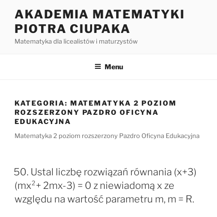
Przejdź
AKADEMIA MATEMATYKI
do
PIOTRA CIUPAKA
treści
Matematyka dla licealistów i maturzystów
Menu
KATEGORIA:
MATEMATYKA 2 POZIOM
ROZSZERZONY PAZDRO OFICYNA
EDUKACYJNA
Matematyka 2 poziom rozszerzony Pazdro Oficyna Edukacyjna
50. Ustal liczbę rozwiązań równania (x+3)
(mx²+ 2mx-3) = 0 z niewiadomą x ze
względu na wartość parametru m, m = R.