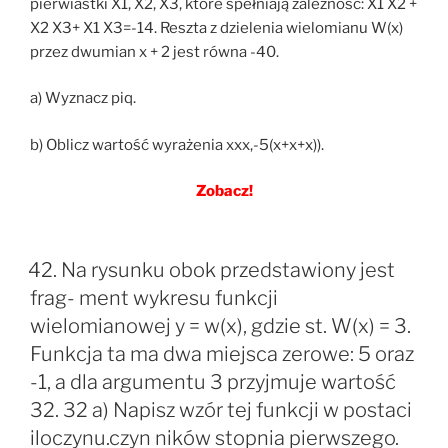
pierwiastki X1, X2, X3, które spełniają zależność: X1 X2 +
X2 X3+ X1 X3=-14. Reszta z dzielenia wielomianu W(x)
przez dwumian x + 2 jest równa -40.
a) Wyznacz piq.
b) Oblicz wartość wyrażenia xxx,-5(x+x+x)).
Zobacz!
42. Na rysunku obok przedstawiony jest
frag- ment wykresu funkcji
wielomianowej y = w(x), gdzie st. W(x) = 3.
Funkcja ta ma dwa miejsca zerowe: 5 oraz
-1, a dla argumentu 3 przyjmuje wartość
32. 32 a) Napisz wzór tej funkcji w postaci
iloczynu.czyn ników stopnia pierwszego.