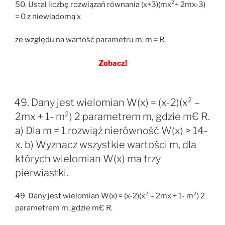
50. Ustal liczbę rozwiązań równania (x+3)(mx²+ 2mx-3)
= 0 z niewiadomą x
ze względu na wartość parametru m, m = R.
Zobacz!
49. Dany jest wielomian W(x) = (x-2)(x² –
2mx + 1- m²) 2 parametrem m, gdzie mЄ R.
a) Dla m = 1 rozwiąż nierówność W(x) > 14-
x. b) Wyznacz wszystkie wartości m, dla
których wielomian W(x) ma trzy
pierwiastki.
49. Dany jest wielomian W(x) = (x-2)(x² – 2mx + 1- m²) 2
parametrem m, gdzie mЄ R.