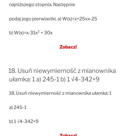
najniższego stopnia. Następnie
podaj jego pierwiastki. a) W(x)=x+25xx-25
b) W(x)=x-31x² + 30x
Zobacz!
18. Usuń niewymierność z mianownika
ułamka: 1 a) 245-1 b) 1 √4-342+9
18. Usuń niewymierność z mianownika ułamka: 1
a) 245-1
b) 1 √4-342+9
Zobacz!