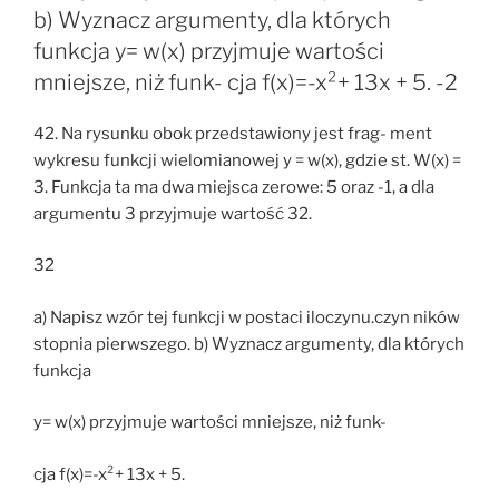
b) Wyznacz argumenty, dla których
funkcja y= w(x) przyjmuje wartości
mniejsze, niż funk- cja f(x)=-x²+ 13x + 5. -2
42. Na rysunku obok przedstawiony jest frag- ment
wykresu funkcji wielomianowej y = w(x), gdzie st. W(x) =
3. Funkcja ta ma dwa miejsca zerowe: 5 oraz -1, a dla
argumentu 3 przyjmuje wartość 32.
32
a) Napisz wzór tej funkcji w postaci iloczynu.czyn ników
stopnia pierwszego. b) Wyznacz argumenty, dla których
funkcja
y= w(x) przyjmuje wartości mniejsze, niż funk-
cja f(x)=-x²+ 13x + 5.