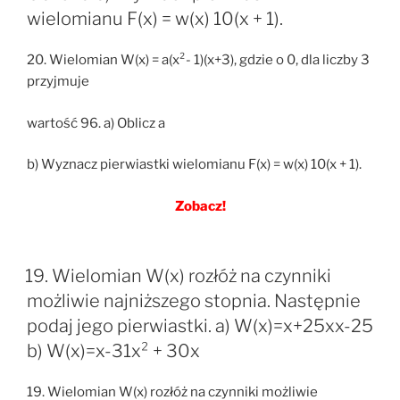
wielomianu F(x) = w(x) 10(x + 1).
20. Wielomian W(x) = a(x²- 1)(x+3), gdzie o 0, dla liczby 3
przyjmuje
wartość 96. a) Oblicz a
b) Wyznacz pierwiastki wielomianu F(x) = w(x) 10(x + 1).
Zobacz!
19. Wielomian W(x) rozłóż na czynniki
możliwie najniższego stopnia. Następnie
podaj jego pierwiastki. a) W(x)=x+25xx-25
b) W(x)=x-31x² + 30x
19. Wielomian W(x) rozłóż na czynniki możliwie