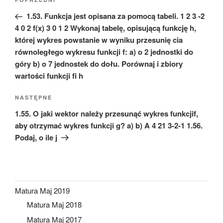
Poprzedni
wpisu
wpis
1.53. Funkcja jest opisana za pomocą tabeli. 1 2 3 -2
4 0 2 f(x) 3 0 1 2 Wykonaj tabelę, opisującą funkcję h,
której wykres powstanie w wyniku przesunię cia
równoległego wykresu funkcji f: a) o 2 jednostki do
góry b) o 7 jednostek do dołu. Porównaj i zbiory
wartości funkcji fi h
Następny
NASTĘPNE
wpis
1.55. O jaki wektor należy przesunąć wykres funkcjif,
aby otrzymać wykres funkcji g? a) b) A 4 21 3-2-1 1.56.
Podaj, o ile j
Matura Maj 2019
Matura Maj 2018
Matura Maj 2017