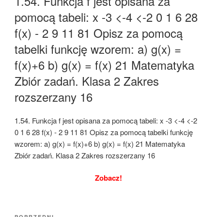
1.54. Funkcja f jest opisana za
pomocą tabeli: x -3 <-4 <-2 0 1 6 28
f(x) - 2 9 11 81 Opisz za pomocą
tabelki funkcję wzorem: a) g(x) =
f(x)+6 b) g(x) = f(x) 21 Matematyka
Zbiór zadań. Klasa 2 Zakres
rozszerzany 16
1.54. Funkcja f jest opisana za pomocą tabeli: x -3 <-4 <-2
0 1 6 28 f(x) - 2 9 11 81 Opisz za pomocą tabelki funkcję
wzorem: a) g(x) = f(x)+6 b) g(x) = f(x) 21 Matematyka
Zbiór zadań. Klasa 2 Zakres rozszerzany 16
Zobacz!
Nawigacja
POPRZEDNI