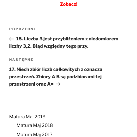
Zobacz!
Nawigacja
Poprzedni
POPRZEDNI
wpisu
wpis
15. Liczba 3 jest przybliżeniem z niedomiarem
liczby 3,2. Błąd względny tego przy.
Następny
NASTĘPNE
wpis
17. Niech zbiór liczb całkowitych z oznacza
przestrzeń. Zbiory A B są podzbiorami tej
przestrzeni oraz A=
Matura Maj 2019
Matura Maj 2018
Matura Maj 2017