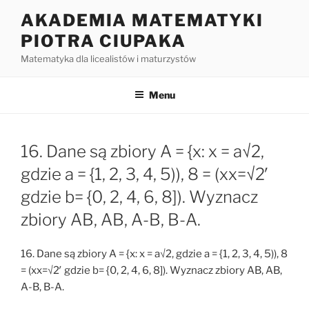
Przejdź
AKADEMIA MATEMATYKI
do
PIOTRA CIUPAKA
treści
Matematyka dla licealistów i maturzystów
Menu
16. Dane są zbiory A = {x: x = a√2,
gdzie a = {1, 2, 3, 4, 5)), 8 = (xx=√2′
gdzie b= {0, 2, 4, 6, 8]). Wyznacz
zbiory AB, AB, A-B, B-A.
16. Dane są zbiory A = {x: x = a√2, gdzie a = {1, 2, 3, 4, 5)), 8
= (xx=√2′ gdzie b= {0, 2, 4, 6, 8]). Wyznacz zbiory AB, AB,
A-B, B-A.