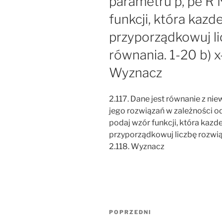
parametru p, pe R 
funkcji, która kazde
przyporządkowuj li
równania. 1-20 b) x
Wyznacz
2.117. Dane jest równanie z ni
jego rozwiązań w zależności o
podaj wzór funkcji, która kazde
przyporządkowuj liczbę rozwiąz
2.118. Wyznacz
Nawigacja
Poprzedni
POPRZEDNI