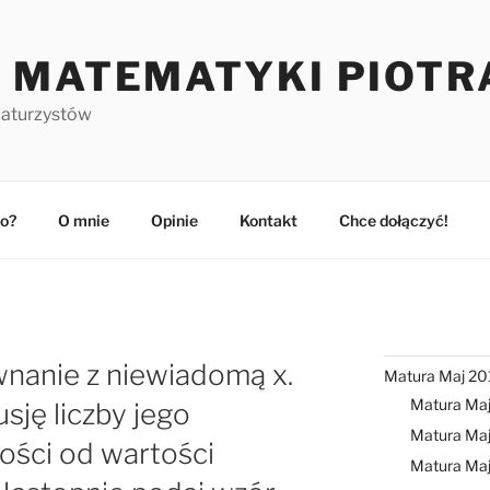
 MATEMATYKI PIOTR
maturzystów
o?
O mnie
Opinie
Kontakt
Chce dołączyć!
ównanie z niewiadomą x.
Matura Maj 20
Matura Ma
ję liczby jego
Matura Maj
ości od wartości
Matura Ma