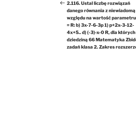
wpisu
wpis
2.116. Ustal liczbę rozwiązań
danego równania z niewiadomą 
względu na wartość parametru 
= R: b) 3x-7-6-3p 1) p+2x-3-12-
4x+5.. d) (-3)-x-0 R, dla których
dziedziną 66 Matematyka Zbid
zadań klasa 2. Zakres rozszer