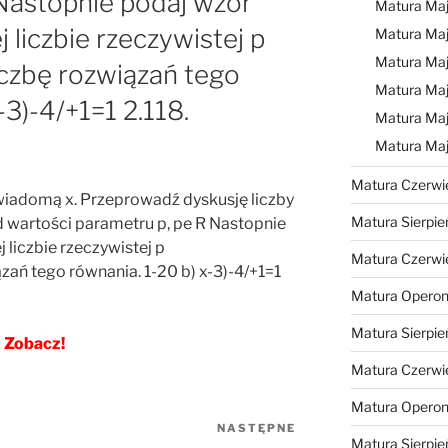
Nastopnie podaj wzór
Matura Ma
j liczbie rzeczywistej p
Matura Ma
Matura Ma
czbę rozwiązań tego
Matura Maj
-3)-4/+1=1 2.118.
Matura Maj
Matura Ma
Matura Czerwi
ewiadomą x. Przeprowadź dyskusję liczby
Matura Sierpie
d wartości parametru p, pe R Nastopnie
j liczbie rzeczywistej p
Matura Czerwi
ań tego równania. 1-20 b) x-3)-4/+1=1
Matura Operon
Matura Sierpie
Zobacz!
Matura Czerwi
Matura Opero
NASTĘPNE
Następny
Matura Sierpie