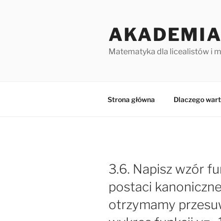
Przejdź
do
AKADEMIA
treści
Matematyka dla licealistów i 
Strona główna
Dlaczego wart
3.6. Napisz wzór f
postaci kanonicznej
otrzymamy przesu