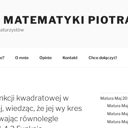
 MATEMATYKI PIOTR
maturzystów
o?
O mnie
Opinie
Kontakt
Chce dołączyć!
unkcji kwadratowej w
Matura Maj 20
Matura Ma
, wiedząc, że jej wy kres
Matura Maj
wając równolegle
Matura Ma