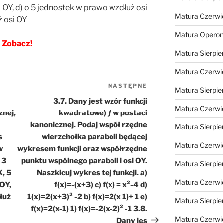
i OY, d) o 5 jednostek w prawo wzdłuż osi
Matura Czerwi
ż osi OY
Matura Opero
Zobacz!
Matura Sierpie
Matura Czerwi
NASTĘPNE
Następny
Matura Sierpie
wpis
3.7. Dany jest wzór funkcji
Matura Czerwi
znej,
kwadratowe) ƒ w postaci
kanonicznej. Podaj współ rzędne
Matura Sierpie
s
wierzchołka paraboli będącej
Matura Czerwi
w
wykresem funkcji oraz współrzędne
 3
punktu wspólnego paraboli i osi OY.
Matura Sierpie
X, 5
Naszkicuj wykres tej funkcji. a)
Matura Czerwi
 OY,
f(x)=-(x+3) c) f(x) = x²-4 d)
dłuż
1(x)=2(x+3)² -2 b) f(x)=2(x 1)+ 1 e)
Matura Sierpie
f(x)=2(x-1) 1) f(x)=-2(x-2)² -1 3.8.
Matura Czerwi
Dany jes