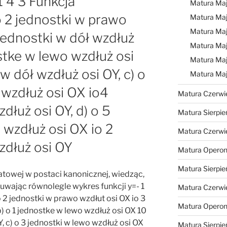
1 4 3 Funkcja
Matura Ma
o 2 jednostki w prawo
Matura Ma
Matura Ma
 jednostki w dół wzdłuż
Matura Maj
ostke w lewo wzdłuż osi
Matura Maj
 dół wzdłuż osi OY, c) o
Matura Ma
 wzdłuż osi OX io4
Matura Czerwi
dłuż osi OY, d) o 5
Matura Sierpie
wzdłuż osi OX io 2
Matura Czerwi
zdłuż osi OY
Matura Operon
Matura Sierpie
atowej w postaci kanonicznej, wiedząc,
uwając równolegle wykres funkcji y=- 1
Matura Czerwi
o 2 jednostki w prawo wzdłut osi OX io 3
Matura Opero
b) o 1 jednostke w lewo wzdłuż osi OX 10
, c) o 3 jednostki w lewo wzdłuż osi OX
Matura Sierpie