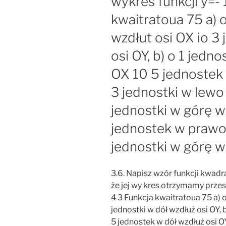
wykres funkcji y=- 
kwaitratoua 75 a) 
wzdłut osi OX io 3
osi OY, b) o 1 jedn
OX 10 5 jednostek w
3 jednostki w lewo
jednostki w górę wz
jednostek w prawo 
jednostki w górę w
3.6. Napisz wzór funkcji kwadr
że jej wy kres otrzymamy przes
4 3 Funkcja kwaitratoua 75 a) 
jednostki w dół wzdłuż osi OY, 
5 jednostek w dół wzdłuż osi OY