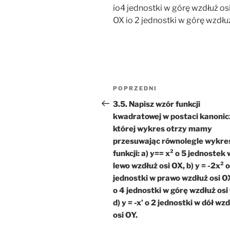
io4 jednostki w górę wzdłuż os
OX io 2 jednostki w górę wzdłu
Nawigacja
Poprzedni
POPRZEDNI
wpisu
wpis
3.5. Napisz wzór funkcji
kwadratowej w postaci kanonic
której wykres otrzy mamy
przesuwając równolegle wykre
funkcji: a) y== x² o 5 jednostek 
lewo wzdłuż osi OX, b) y = -2x² o
jednostki w prawo wzdłuż osi O
o 4 jednostki w górę wzdłuż osi
d) y = -x’ o 2 jednostki w dół wz
osi OY.