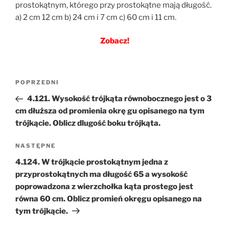
prostokątnym, którego przy prostokątne mają długość.
a) 2 cm 12 cm b) 24 cm i 7 cm c) 60 cm i 11 cm.
Zobacz!
Nawigacja
Poprzedni
POPRZEDNI
wpisu
wpis
4.121. Wysokość trójkąta równobocznego jest o 3
cm dłuższa od promienia okrę gu opisanego na tym
trójkącie. Oblicz dlugość boku trójkąta.
Następny
NASTĘPNE
wpis
4.124. W trójkącie prostokątnym jedna z
przyprostokątnych ma długość 65 a wysokość
poprowadzona z wierzchołka kąta prostego jest
równa 60 cm. Oblicz promień okręgu opisanego na
tym trójkącie.