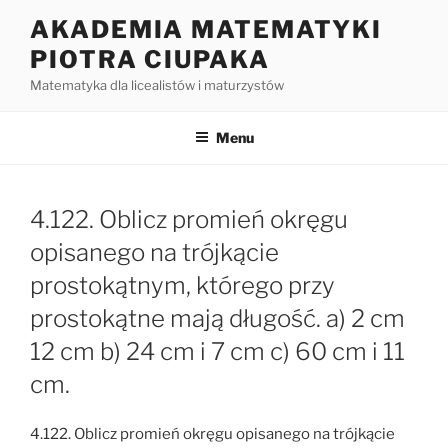
Przejdź
AKADEMIA MATEMATYKI
do
PIOTRA CIUPAKA
treści
Matematyka dla licealistów i maturzystów
Menu
4.122. Oblicz promień okręgu
opisanego na trójkącie
prostokątnym, którego przy
prostokątne mają długość. a) 2 cm
12 cm b) 24 cm i 7 cm c) 60 cm i 11
cm.
4.122. Oblicz promień okręgu opisanego na trójkącie