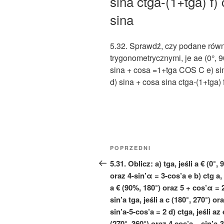
sina ctga-(1+tga) 
sina
5.32. Sprawdź, czy podane rów
trygonometrycznymi, je ae (0°, 90
sina + cosa =1+tga COS C e) sin
d) sina + cosa sina ctga-(1+tga
Nawigacja
Poprzedni
POPRZEDNI
wpisu
wpis
5.31. Oblicz: a) tga, jeśli a € (0°, 
oraz 4-sin’α = 3-cos’a e b) ctg a, 
a € (90%, 180°) oraz 5 + cos’α = 
sin’a tga, jeśli a c (180°, 270°) or
sin’a-5-cos’a = 2 d) ctga, jeśli az 
(270°, 360°) oraz 4 cos’a – sin’a-3