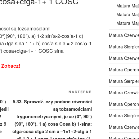
f) cosa+ctga-1+ 1 COSC
Matura Maj
Matura Maj
Matura Maj
ności są tożsamościami
Matura Czerwi
°)(90°, 180″). a) 1-2 sin’a-2-cos’a-1 c)
a+tga sina 1 1+ b) cos’a sin’a = 2 cos’α-1
Matura Sierpie
) f) cosa+ctga-1+ 1 COSC sina
Matura Czerwi
Zobacz!
Matura Operon
Matura Sierpie
Następny
NASTĘPNE
Matura Czerwi
wpis
90°)
5.33. Sprawdź, czy podane równości
Matura Operon
jeśli
są tożsamościami
Matura Sierpie
2
trygonometrycznymi, je ae (0°, 90°)
az 9
(90°, 180°). 1 a) cosa Cosa b) 1-sina:
Matura Czerwi
e
ctga-cosa ctga 2 sin a –1=1+2-ctg’a 1
.
d) 1 2 + 1-cosa 1+cosa sin’a tga-(1-
Matura Operon