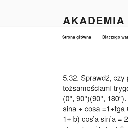
Przejdź
do
AKADEMIA 
treści
Matematyka dla licealistów i ma
Strona główna
Dlaczego wa
5.32. Sprawdź, czy
tożsamościami tryg
(0°, 90°)(90°, 180″).
sina + cosa =1+tga 
1+ b) cos’a sin’a = 