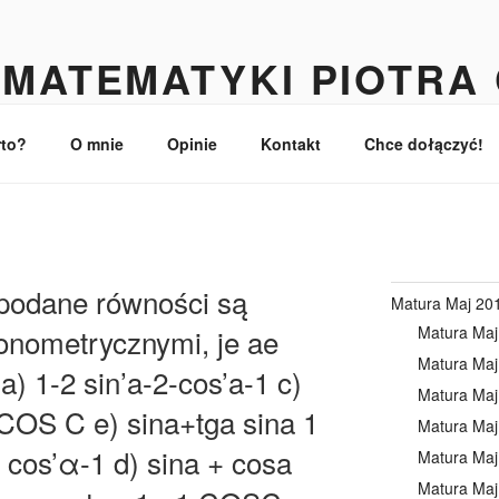
MATEMATYKI PIOTRA
turzystów
rto?
O mnie
Opinie
Kontakt
Chce dołączyć!
 podane równości są
Matura Maj 20
Matura Maj
onometrycznymi, je ae
Matura Maj
 a) 1-2 sin’a-2-cos’a-1 c)
Matura Maj
COS C e) sina+tga sina 1
Matura Maj
2 cos’α-1 d) sina + cosa
Matura Maj
Matura Maj