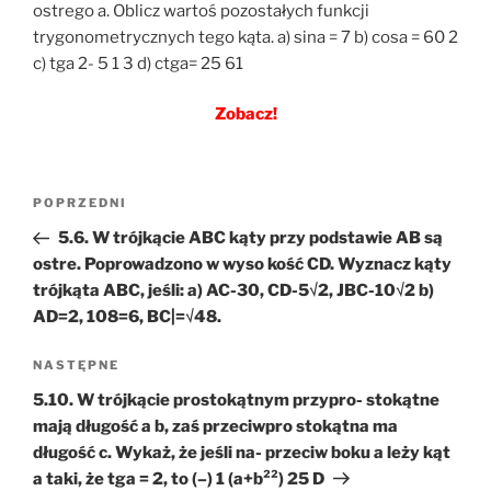
ostrego a. Oblicz wartoś pozostałych funkcji
trygonometrycznych tego kąta. a) sina = 7 b) cosa = 60 2
c) tga 2- 5 1 3 d) ctga= 25 61
Zobacz!
Nawigacja
Poprzedni
POPRZEDNI
wpisu
wpis
5.6. W trójkącie ABC kąty przy podstawie AB są
ostre. Poprowadzono w wyso kość CD. Wyznacz kąty
trójkąta ABC, jeśli: a) AC-30, CD-5√2, JBC-10√2 b)
AD=2, 108=6, BC|=√48.
Następny
NASTĘPNE
wpis
5.10. W trójkącie prostokątnym przypro- stokątne
mają długość a b, zaś przeciwpro stokątna ma
długość c. Wykaż, że jeśli na- przeciw boku a leży kąt
a taki, że tga = 2, to (–) 1 (a+b²²) 25 D