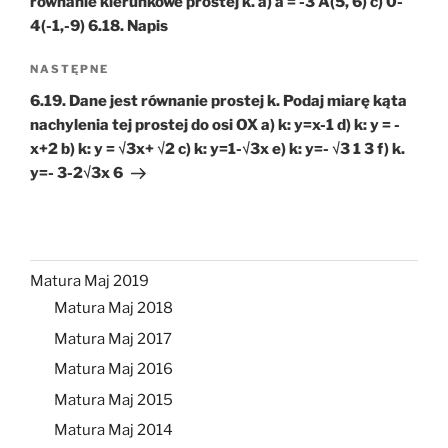
równanie kierunkowe prostej k. a) a = -3 A(5, 6) c) 0-
4(-1,-9) 6.18. Napis
Następny
NASTĘPNE
wpis
6.19. Dane jest równanie prostej k. Podaj miarę kąta
nachylenia tej prostej do osi OX a) k: y=x-1 d) k: y = -
x+2 b) k: y = √3x+ √2 c) k: y=1-√3x e) k: y=- √3 1 3 f) k.
y=- 3-2√3x 6
Matura Maj 2019
Matura Maj 2018
Matura Maj 2017
Matura Maj 2016
Matura Maj 2015
Matura Maj 2014