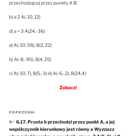
przechodzącej przez punkty A B.
b) a 2 A(-10, 12)
d) a = 3 A(24,-36)
a) A(-10, 58), 8(2, 22)
b) A(-8,-95), 8(4, 25)
c) A(-10, 7), 8(5,-3) d) A(-6,-2), 8(24,4)
Zobacz!
Nawigacja
Poprzedni
POPRZEDNI
wpisu
wpis
6.17. Prosta k przechodzi przez punkt A, a jej
współczynnik kierunkowy jest równy a Wyznacz