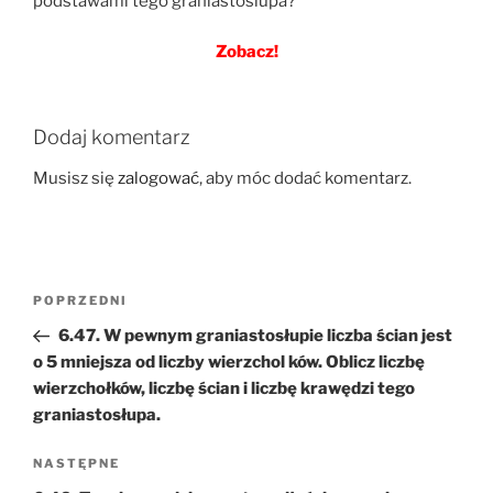
podstawami tego graniastoslupa?
Zobacz!
Dodaj komentarz
Musisz się
zalogować
, aby móc dodać komentarz.
Nawigacja
Poprzedni
POPRZEDNI
wpisu
wpis
6.47. W pewnym graniastosłupie liczba ścian jest
o 5 mniejsza od liczby wierzchol ków. Oblicz liczbę
wierzchołków, liczbę ścian i liczbę krawędzi tego
graniastosłupa.
Następny
NASTĘPNE
wpis