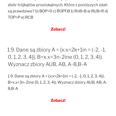
zbiór trójkątów prostokątnych. Które z poniższych zdań
są prawdziwe? b) BOP=0 c) ROPFØ 1) RnB=B a) RUB=R d)
TOP=P e) RCB
Zobacz!
1.9. Dane są zbiory A = {x:x=2k+1in = (-2, -1,
0, 1, 2, 3, 4}}, B=x.x=3n-2ine (0, 1, 2, 3, 4)).
Wyznacz zbiory AUB, AB, A-8,B-A
1.9. Dane są zbiory A = {x:x=2k+1in = (-2, -1, 0, 1, 2, 3, 4}},
B=x.x=3n-2ine (0, 1, 2, 3, 4)). Wyznacz zbiory AUB, AB, A-
8,B-A
Zobacz!