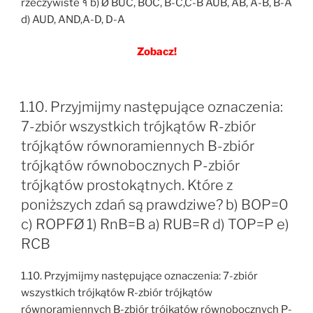
rzeczywiste १ b) Ø BUC, BOC, B-C,C-B AUB, AB, A-B, B-A
d) AUD, AND,A-D, D-A
Zobacz!
1.10. Przyjmijmy następujące oznaczenia:
7-zbiór wszystkich trójkątów R-zbiór
trójkątów równoramiennych B-zbiór
trójkątów równobocznych P-zbiór
trójkątów prostokątnych. Które z
poniższych zdań są prawdziwe? b) BOP=0
c) ROPFØ 1) RnB=B a) RUB=R d) TOP=P e)
RCB
1.10. Przyjmijmy następujące oznaczenia: 7-zbiór
wszystkich trójkątów R-zbiór trójkątów
równoramiennych B-zbiór trójkątów równobocznych P-