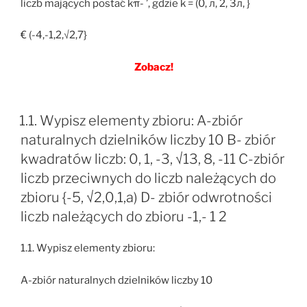
liczb mających postać kπ- ’, gdzie k = (0, л, 2, 3л, }
€ (-4,-1,2,√2,7}
Zobacz!
1.1. Wypisz elementy zbioru: A-zbiór
naturalnych dzielników liczby 10 B- zbiór
kwadratów liczb: 0, 1, -3, √13, 8, -11 C-zbiór
liczb przeciwnych do liczb należących do
zbioru {-5, √2,0,1,a) D- zbiór odwrotności
liczb należących do zbioru -1,- 1 2
1.1. Wypisz elementy zbioru:
A-zbiór naturalnych dzielników liczby 10