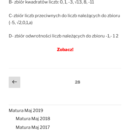
B- zbiór kwadratów liczb: 0, 1, -3, √13, 8, -11
C-zbiór liczb przeciwnych do liczb należących do zbioru
{-5, √2,0,1,a)
D- zbiór odwrotności liczb należących do zbioru -1,- 1 2
Zobacz!
Nawigacja
Poprzednia
Strona
28
strona
po
wpisach
Matura Maj 2019
Matura Maj 2018
Matura Maj 2017