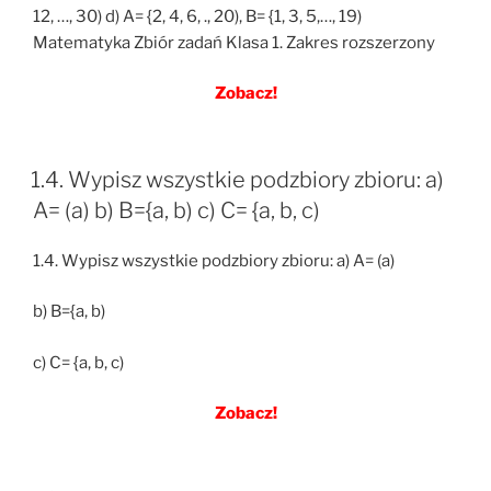
12, …, 30) d) A= {2, 4, 6, ., 20), B= {1, 3, 5,…, 19)
Matematyka Zbiór zadań Klasa 1. Zakres rozszerzony
Zobacz!
1.4. Wypisz wszystkie podzbiory zbioru: a)
A= (a) b) B={a, b) c) C= {a, b, c)
1.4. Wypisz wszystkie podzbiory zbioru: a) A= (a)
b) B={a, b)
c) C= {a, b, c)
Zobacz!