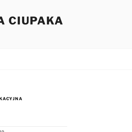
A CIUPAKA
KACYJNA
19