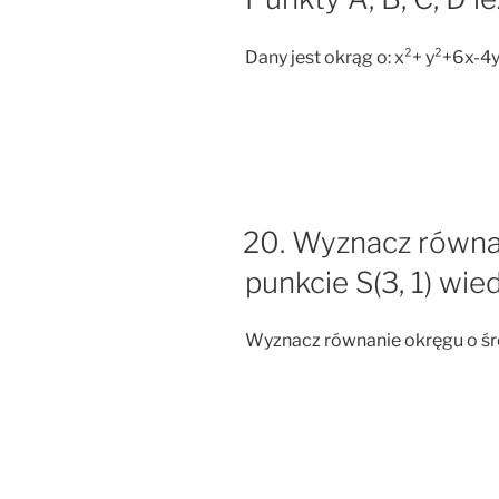
Dany jest okrąg o: x²+ y²+6x-4y
20. Wyznacz równa
punkcie S(3, 1) wie
Wyznacz równanie okręgu o śro