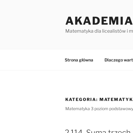
Przejdź
do
AKADEMIA
treści
Matematyka dla licealistów i 
Strona główna
Dlaczego wart
KATEGORIA:
MATEMATYK
Matematyka 3 poziom podstawowy 
2.114. Suma trzec