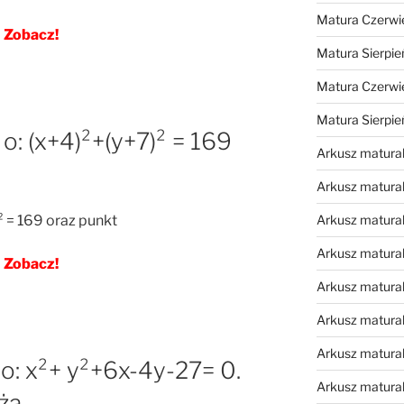
Matura Czerwi
Zobacz!
Matura Sierpie
Matura Czerwi
Matura Sierpi
 o: (x+4)²+(y+7)² = 169
Arkusz matura
Arkusz matura
Arkusz matural
² = 169 oraz punkt
Arkusz matura
Zobacz!
Arkusz matura
Arkusz matura
Arkusz matura
 o: x²+ y²+6x-4y-27= 0.
Arkusz matura
eżą