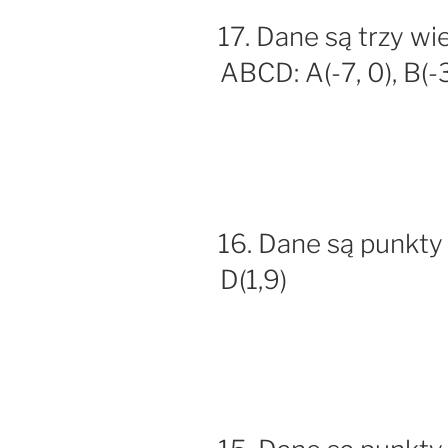
17. Dane są trzy w
ABCD: A(-7, 0), B(-3, 
16. Dane są punkty A(
D(1,9)