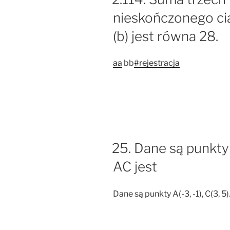
nieskończonego ci
(b) jest równa 28.
aa
bb
#rejestracja
25. Dane są punkty A
AC jest
Dane są punkty A(-3, -1), C(3, 5