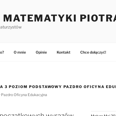
 MATEMATYKI PIOTR
maturzystów
o?
O mnie
Opinie
Kontakt
Chce dołączyć!
A 3 POZIOM PODSTAWOWY PAZDRO OFICYNA EDU
Pazdro Oficyna Edukacyjna
h początkowych wyrazów
Matura Maj 20