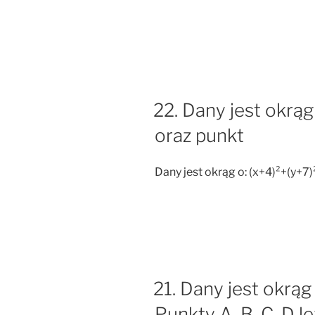
22. Dany jest okrąg
oraz punkt
Dany jest okrąg o: (x+4)²+(y+7)
21. Dany jest okrąg
Punkty A, B, C, D l