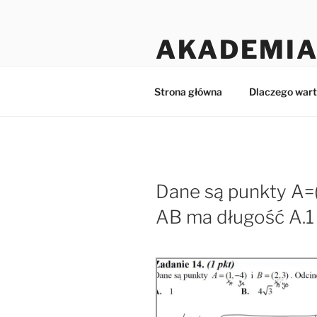
Przejdź
do
AKADEMIA
treści
Matematyka dla licealistów i 
Strona główna
Dlaczego wart
Dane są punkty A=(1
AB ma długość A.1