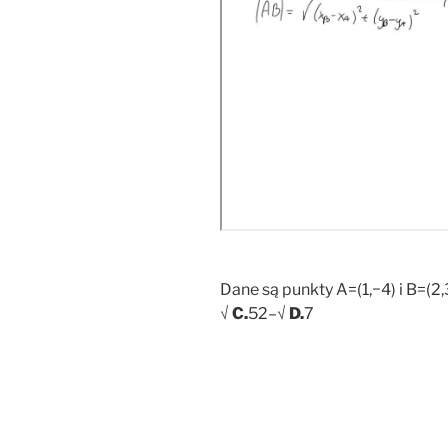
Dane są punkty A=(1,−4) i B=(2
√
C.
52–√
D.
7