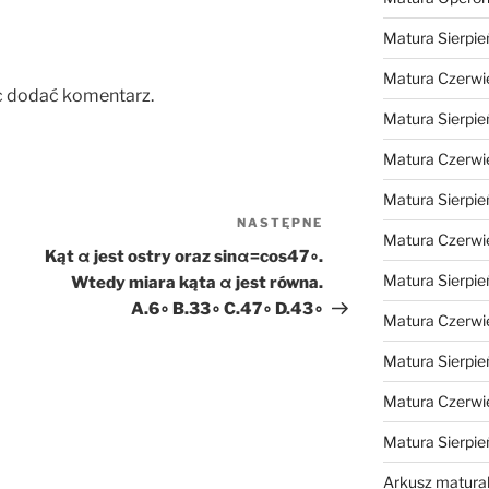
Matura Sierpie
Matura Czerwi
c dodać komentarz.
Matura Sierpie
Matura Czerwi
Matura Sierpie
NASTĘPNE
Następny
Matura Czerwi
wpis
Kąt α jest ostry oraz sinα=cos47∘.
Matura Sierpie
Wtedy miara kąta α jest równa.
A.6∘ B.33∘ C.47∘ D.43∘
Matura Czerwi
Matura Sierpie
Matura Czerwi
Matura Sierpi
Arkusz matura