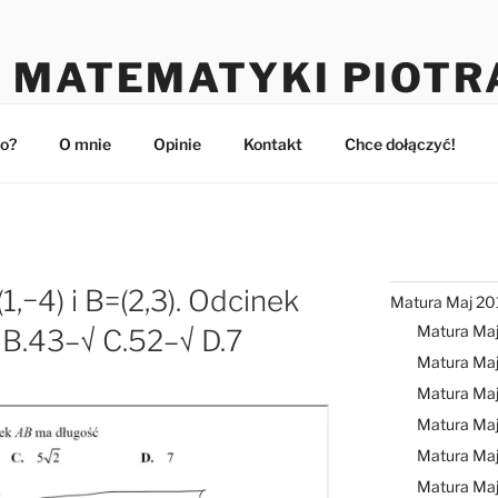
 MATEMATYKI PIOTR
maturzystów
o?
O mnie
Opinie
Kontakt
Chce dołączyć!
,−4) i B=(2,3). Odcinek
Matura Maj 20
Matura Ma
 B.43–√ C.52–√ D.7
Matura Maj
Matura Ma
Matura Ma
Matura Ma
Matura Ma