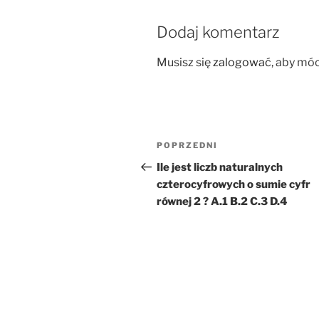
Dodaj komentarz
Musisz się
zalogować
, aby mó
Nawigacja
Poprzedni
POPRZEDNI
wpisu
wpis
Ile jest liczb naturalnych
czterocyfrowych o sumie cyfr
równej 2 ? A.1 B.2 C.3 D.4