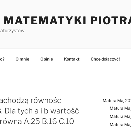
 MATEMATYKI PIOTR
maturzystów
o?
O mnie
Opinie
Kontakt
Chce dołączyć!
zachodzą równości
Matura Maj 20
Matura Ma
 Dla tych a i b wartość
Matura Maj
 równa A.25 B.16 C.10
Matura Ma