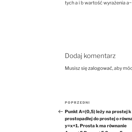
tych a i b wartość wyrażenia a
Dodaj komentarz
Musisz się
zalogować
, aby mó
Nawigacja
Poprzedni
POPRZEDNI
wpisu
wpis
Punkt A=(0,5) leży na prostej k
prostopadłej do prostej o równ
y=x+1. Prosta k ma równanie