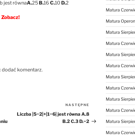
−b jest równa
A.
25
B.
16
C.
10
D.
2
Matura Czerwi
Zobacz!
Matura Opero
Matura Sierpie
Matura Czerwi
Matura Sierpie
Matura Czerwi
c dodać komentarz.
Matura Sierpie
Matura Czerwi
Matura Sierpie
NASTĘPNE
Następny
Matura Czerwi
wpis
Liczba |5−2|+|1−6| jest równa A.8
aniu
B.2 C.3 D.−2
Matura Sierpie
Matura Czerwi