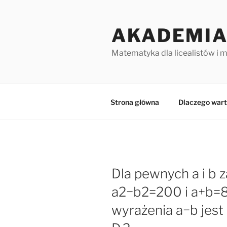
Przejdź
do
AKADEMIA
treści
Matematyka dla licealistów i 
Strona główna
Dlaczego wart
Dla pewnych a i b 
a2−b2=200 i a+b=8.
wyrażenia a−b jest