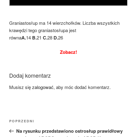
Graniastosłup ma 14 wierzchołków. Liczba wszystkich
krawędzi tego graniastosłupa jest
równa
A.
14
B.
21
C.
28
D.
26
Zobacz!
Dodaj komentarz
Musisz się
zalogować
, aby móc dodać komentarz.
Nawigacja
Poprzedni
POPRZEDNI
wpisu
wpis
Na rysunku przedstawiono ostrosłup prawidłowy