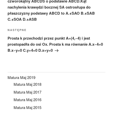
czworokątny ABCDS o podstawie ABCD.Kąt
nachylenia krawędzi bocznej SA ostrosłupa do
płaszczyzny podstawy ABCD to A.∢SAO B.∢SAB
C.∢SOA D.∢ASB
Następny
NASTĘPNE
wpis
Prosta k przechodzi przez punkt A=(4,−4) i jest
prostopadła do osi Ox. Prosta k ma równanie A.x−4=0
B.x−y=0 C.y+4=0 D.x+y=0
Matura Maj 2019
Matura Maj 2018
Matura Maj 2017
Matura Maj 2016
Matura Maj 2015