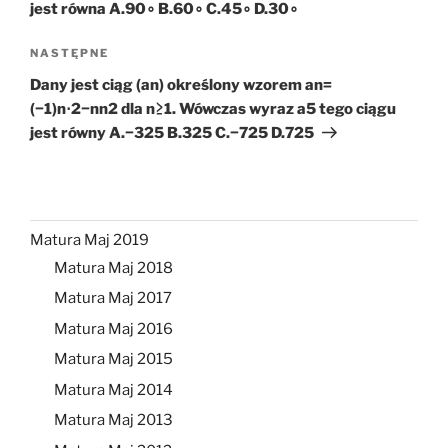
jest równa A.90∘ B.60∘ C.45∘ D.30∘
Następny
NASTĘPNE
wpis
Dany jest ciąg (an) określony wzorem an=
(−1)n⋅2−nn2 dla n≥1. Wówczas wyraz a5 tego ciągu
jest równy A.−325 B.325 C.−725 D.725
Matura Maj 2019
Matura Maj 2018
Matura Maj 2017
Matura Maj 2016
Matura Maj 2015
Matura Maj 2014
Matura Maj 2013