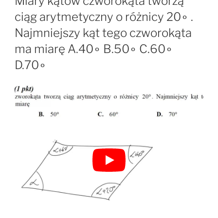
Miary kątów czworokąta tworzą
ciąg arytmetyczny o różnicy 20∘ .
Najmniejszy kąt tego czworokąta
ma miarę A.40∘ B.50∘ C.60∘
D.70∘