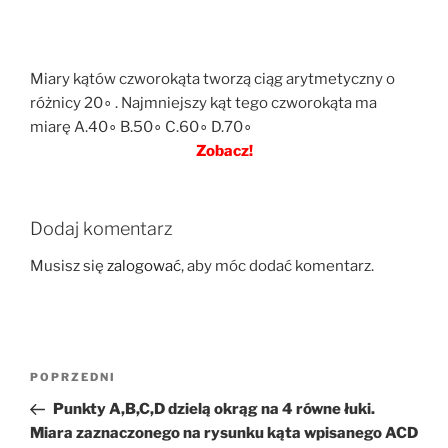
Miary kątów czworokąta tworzą ciąg arytmetyczny o
różnicy 20∘ . Najmniejszy kąt tego czworokąta ma
miarę A.40∘ B.50∘ C.60∘ D.70∘
Zobacz!
Dodaj komentarz
Musisz się
zalogować
, aby móc dodać komentarz.
Nawigacja
Poprzedni
POPRZEDNI
wpisu
wpis
Punkty A,B,C,D dzielą okrąg na 4 równe łuki.
Miara zaznaczonego na rysunku kąta wpisanego ACD