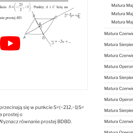
Matura Maj
Matura Maj
Matura Ma
Matura Czerwi
Matura Sierpie
Matura Czerwi
Matura Operon
Matura Sierpie
Matura Czerwi
Matura Opero
ecinają się w punkcie S=(−212,−1)S=
Matura Sierpie
a prostej o
Wyznacz równanie prostej BDBD.
Matura Czerwi
Matura Opero