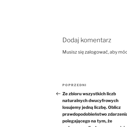
Dodaj komentarz
Musisz się
zalogować
, aby mó
Nawigacja
Poprzedni
POPRZEDNI
wpisu
wpis
Ze zbioru wszystkich liczb
naturalnych dwucyfrowych
losujemy jedną liczbę. Oblicz
prawdopodobieństwo zdarzeni
polegającego na tym, że