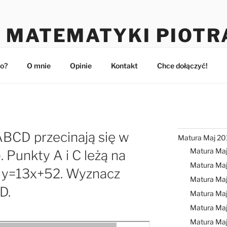
 MATEMATYKI PIOTR
maturzystów
o?
O mnie
Opinie
Kontakt
Chce dołączyć!
BCD przecinają się w
Matura Maj 20
Matura Ma
. Punkty A i C leżą na
Matura Maj
u y=13x+52. Wyznacz
Matura Ma
D.
Matura Ma
Matura Ma
Matura Ma