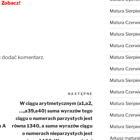
Zobacz!
Matura Sierpie
Matura Czerwi
Matura Sierpie
Matura Czerwi
c dodać komentarz.
Matura Sierpie
Matura Czerwi
Matura Sierpie
Matura Czerwi
NASTĘPNE
Następny
wpis
W ciągu arytmetycznym (a1,a2,
Matura Sierpie
…,a39,a40) suma wyrazów tego
Matura Czerwi
ciągu o numerach parzystych jest
a A
równa 1340, a suma wyrazów ciągu
Matura Sierpi
o numerach nieparzystych jest
Arkusz matura