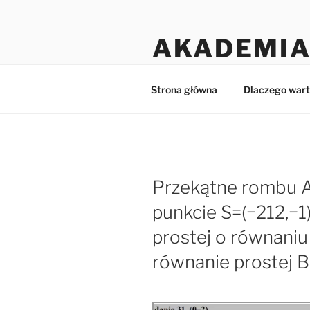
Przejdź
do
AKADEMIA
treści
Matematyka dla licealistów i 
Strona główna
Dlaczego wart
Przekątne rombu A
punkcie S=(−212,−1)
prostej o równani
równanie prostej B