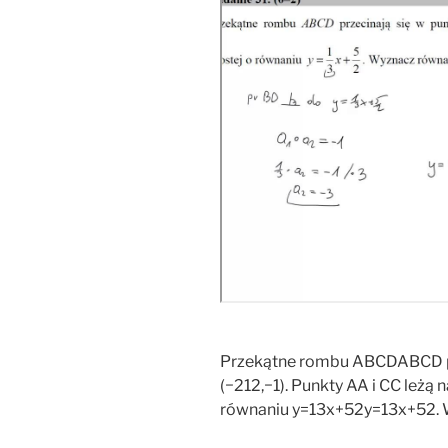
Przekątne rombu ABCDABCD prz
(−212,−1). Punkty AA i CC leżą n
równaniu y=13x+52y=13x+52. 