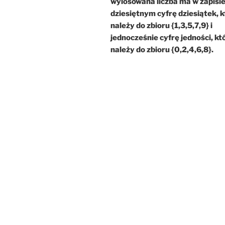
wylosowana liczba ma w zapisi
dziesiętnym cyfrę dziesiątek, 
należy do zbioru {1,3,5,7,9} i
jednocześnie cyfrę jedności, kt
należy do zbioru {0,2,4,6,8}.