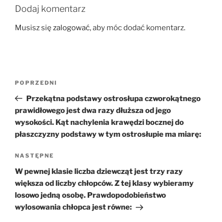
Dodaj komentarz
Musisz się
zalogować
, aby móc dodać komentarz.
Nawigacja
Poprzedni
POPRZEDNI
wpisu
wpis
Przekątna podstawy ostrosłupa czworokątnego
prawidłowego jest dwa razy dłuższa od jego
wysokości. Kąt nachylenia krawędzi bocznej do
płaszczyzny podstawy w tym ostrosłupie ma miarę:
Następny
NASTĘPNE
wpis
W pewnej klasie liczba dziewcząt jest trzy razy
większa od liczby chłopców. Z tej klasy wybieramy
losowo jedną osobę. Prawdopodobieństwo
wylosowania chłopca jest równe: