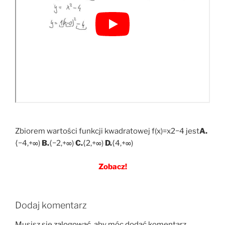
Zbiorem wartości funkcji kwadratowej f(x)=x2−4 jest
A.
⟨−4,+∞)
B.
⟨−2,+∞)
C.
⟨2,+∞)
D.
⟨4,+∞)
Zobacz!
Dodaj komentarz
Musisz się
zalogować
, aby móc dodać komentarz.