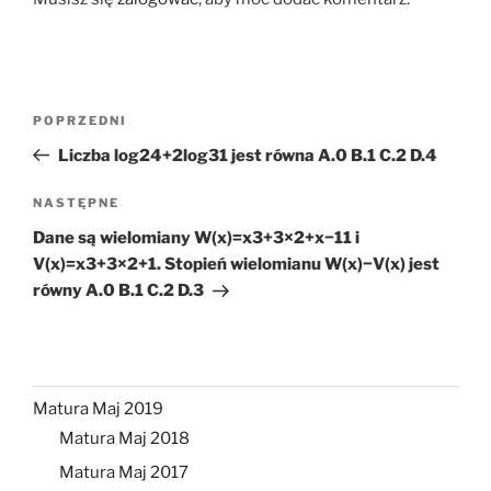
Nawigacja
Poprzedni
POPRZEDNI
wpisu
wpis
Liczba log24+2log31 jest równa A.0 B.1 C.2 D.4
Następny
NASTĘPNE
wpis
Dane są wielomiany W(x)=x3+3×2+x−11 i
V(x)=x3+3×2+1. Stopień wielomianu W(x)−V(x) jest
równy A.0 B.1 C.2 D.3
Matura Maj 2019
Matura Maj 2018
Matura Maj 2017