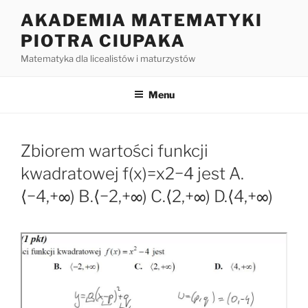
Przejdź
AKADEMIA MATEMATYKI
do
PIOTRA CIUPAKA
treści
Matematyka dla licealistów i maturzystów
Menu
Zbiorem wartości funkcji
kwadratowej f(x)=x2−4 jest A.
⟨−4,+∞) B.⟨−2,+∞) C.⟨2,+∞) D.⟨4,+∞)