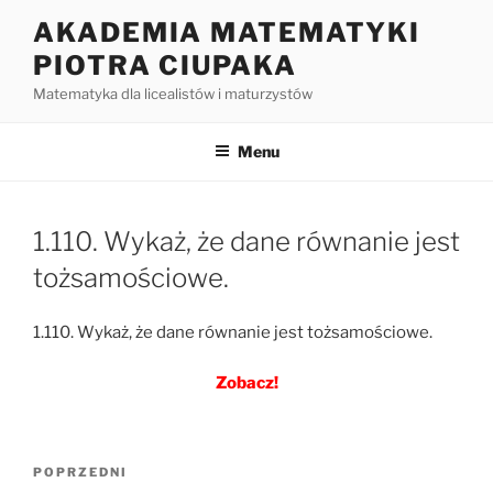
Przejdź
AKADEMIA MATEMATYKI
do
PIOTRA CIUPAKA
treści
Matematyka dla licealistów i maturzystów
Menu
1.110. Wykaż, że dane równanie jest
tożsamościowe.
1.110. Wykaż, że dane równanie jest tożsamościowe.
Zobacz!
Nawigacja
Poprzedni
POPRZEDNI
wpisu