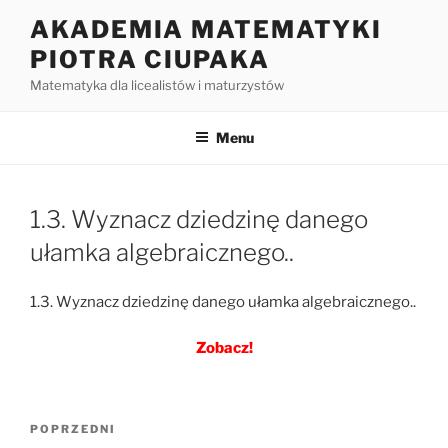
Przejdź
AKADEMIA MATEMATYKI
do
PIOTRA CIUPAKA
treści
Matematyka dla licealistów i maturzystów
Menu
1.3. Wyznacz dziedzinę danego
ułamka algebraicznego..
1.3. Wyznacz dziedzinę danego ułamka algebraicznego..
Zobacz!
Nawigacja
Poprzedni
POPRZEDNI
wpisu