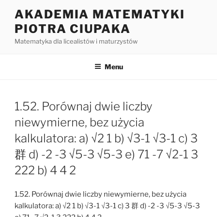
Przejdź
AKADEMIA MATEMATYKI
do
PIOTRA CIUPAKA
treści
Matematyka dla licealistów i maturzystów
Menu
1.52. Porównaj dwie liczby
niewymierne, bez użycia
kalkulatora: a) √2 1 b) √3-1 √3-1 c) 3
群 d) -2 -3 √5-3 √5-3 e) 71 -7 √2-1 3
222 b) 4 4 2
1.52. Porównaj dwie liczby niewymierne, bez użycia
kalkulatora: a) √2 1 b) √3-1 √3-1 c) 3 群 d) -2 -3 √5-3 √5-3