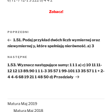
e) 71 -7 √2-1 3 222 b) 4 4 2
Zobacz!
Nawigacja
Poprzedni
POPRZEDNI
wpisu
wpis
1.51. Podaj przykład dwóch liczb wymiernej oraz
niewymiernej y, które spełniają nierówność. a) 3
Następny
NASTĘPNE
wpis
1.53. Wyznacz następujące sumy: 1 1 1 a) c) 10 11 11-
12 12 13 89.90 1 1 1-3 35 57 1 99-101 13 35 57 1 1 + 2-
4 4-6 68 19 21 1 48 50 d) Przedziały
Matura Maj 2019
Matura Maj 2018