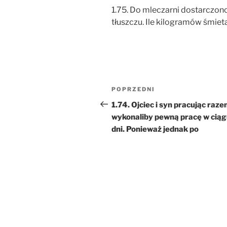
1.75. Do mleczarni dostarczo
tłuszczu. Ile kilogramów śmiet
Nawigacja
Poprzedni
POPRZEDNI
wpisu
wpis
1.74. Ojciec i syn pracując raz
wykonaliby pewną pracę w ciąg
dni. Ponieważ jednak po