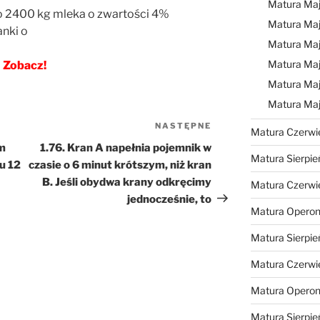
Matura Ma
no 2400 kg mleka o zwartości 4%
Matura Ma
anki o
Matura Ma
Matura Maj
Zobacz!
Matura Maj
Matura Ma
NASTĘPNE
Następny
Matura Czerwi
wpis
em
1.76. Kran A napełnia pojemnik w
Matura Sierpie
u 12
czasie o 6 minut krótszym, niż kran
B. Jeśli obydwa krany odkręcimy
Matura Czerwi
jednocześnie, to
Matura Operon
Matura Sierpie
Matura Czerwi
Matura Opero
Matura Sierpie