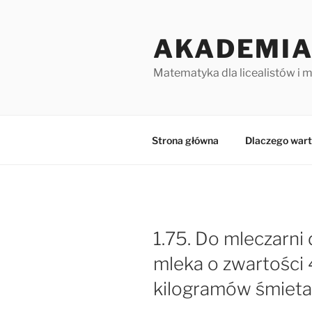
Przejdź
do
AKADEMIA
treści
Matematyka dla licealistów i 
Strona główna
Dlaczego wart
1.75. Do mleczarn
mleka o zwartości 4
kilogramów śmieta