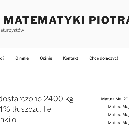
 MATEMATYKI PIOTR
maturzystów
o?
O mnie
Opinie
Kontakt
Chce dołączyć!
i dostarczono 2400 kg
Matura Maj 20
Matura Ma
% tłuszczu. Ile
Matura Maj
nki o
Matura Ma