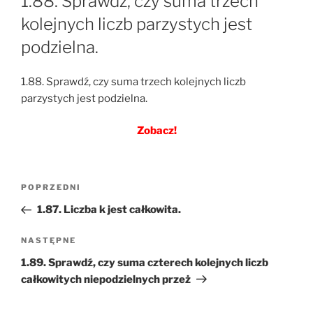
1.88. Sprawdź, czy suma trzech
kolejnych liczb parzystych jest
podzielna.
1.88. Sprawdź, czy suma trzech kolejnych liczb
parzystych jest podzielna.
Zobacz!
Nawigacja
Poprzedni
POPRZEDNI
wpisu
wpis
1.87. Liczba k jest całkowita.
Następny
NASTĘPNE
wpis
1.89. Sprawdź, czy suma czterech kolejnych liczb
całkowitych niepodzielnych przeż